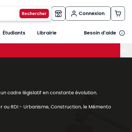
Connexion
Étudiants
Librairie
Besoin d'aide
os métiers
her le sous-menu Vos besoins
n cadre législatif en constante évolution.
er
ou
RDI - Urbanisme, Construction
, le
Mémento
on
,
Droit et pratique des baux commerciaux
, le
biliers, juristes et étudiants.