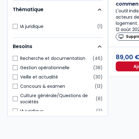
Enseignants
25
commen
Thématique
L'outil ind
Étudiants
24
acteurs de
Conseiller en gestion patrimoine
17
logement. 
IA juridique
1
12 août 20
Expert-comptable
17
Suppl
Administratif et financier
13
Besoins
Commissaire aux comptes
12
89,00 
Recherche et documentation
46
Aj
Gestion opérationnelle
38
Veille et actualité
30
Concours & examen
13
Culture générale/Questions de
8
sociétés
IA juridique
2