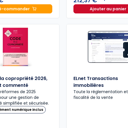
 €
212,37 €
é-commander
Ajouter au panier
Mémento Vente immobilière 2027 à 134,00 € TTC
ELnet Ge
la copropriété 2026,
ELnet Transactions
et commenté
immobilières
 réformes de 2025
Toute la réglementation et
pour une gestion de
fiscalité de la vente
é simplifiée et sécurisée.
ément numérique inclus