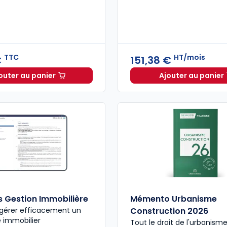
TTC
HT/mois
€
151,38 €
outer au panier
Ajouter au panier
Code de la copropriété 2026, annoté et commenté à 
ELnet Tr
 Gestion Immobilière
Mémento Urbanisme
 gérer efficacement un
Construction 2026
 immobilier
Tout le droit de l'urbanism