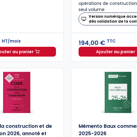
opérations de construction
seul volume
Version numérique acce
dès validation de la c
HT/mois
TTC
€
194,00 €
outer au panier
Ajouter au panier
Mémentis Gestion Immobilière à 38,33 €
HT/mois
Mémento
la construction et de
Mémento Baux commer
ion 2026, annoté et
2025-2026