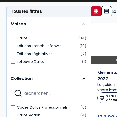
Tous les filtres
62
Maison
Dalloz
34
Editions Francis Lefebvre
19
Editions Législatives
7
Lefebvre Dalloz
1
Mémento 
Collection
2027
Le guide i
vente immo
Versio
dès v
Codes Dalloz Professionnels
6
Dalloz Action
4