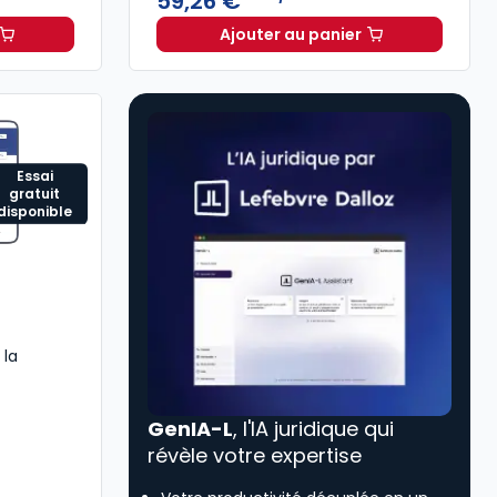
59,26 €
Ajouter au panier
stion immobilière à 212,37 €
HT/mois
Revue Droit Immobilier 
Essai
gratuit
disponible
 la
GenIA-L
, l'IA juridique qui
révèle votre expertise