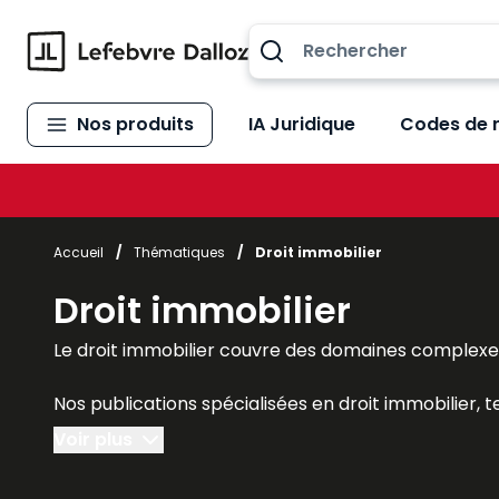
Allez au contenu
Nos produits
IA Juridique
Codes de 
Accueil
/
Thématiques
/
Droit immobilier
Droit immobilier
Le droit immobilier couvre des domaines complexes 
Nos publications spécialisées en droit immobilier, t
Gestion immobili
ère
, le
Mémento vente immobiliè
Voir plus
Code des baux
,
Code de la copropriété
offrent une 