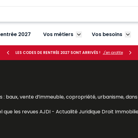
rentrée 2027
Vos métiers
Vos besoins
Afficher le sous-menu V
Affic
LES CODES DE RENTRÉE 2027 SONT ARRIVÉS !
J'en profite
: baux, vente d’immeuble, copropriété, urbanisme, dans u
el que les revues
AJDI - Actualité Juridique Droit Immobili
re
, les Dalloz Action
Droit et pratique des baux d’habitati
veille juridique efficace aux avocats, notaires, agents immo