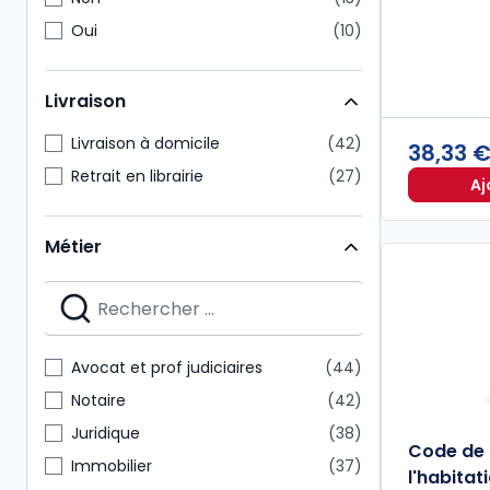
Oui
10
Livraison
Livraison à domicile
42
38,33 
Retrait en librairie
27
Aj
Métier
Avocat et prof judiciaires
44
Notaire
42
Juridique
38
Code de 
Immobilier
37
l'habitat