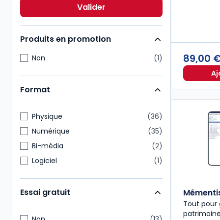
Multimatières
6
Valider
Social
6
Produits en promotion
89,00 
Non
1
Aj
Format
Physique
36
Numérique
35
Bi-média
2
Logiciel
1
Essai gratuit
Mémentis
Tout pour
patrimoine
Non
13