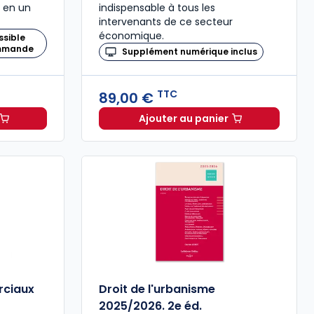
 en un
indispensable à tous les
intervenants de ce secteur
économique.
ssible
ommande
Supplément numérique inclus
TTC
89,00 €
Ajouter au panier
 Urbanisme Construction 2026 à 194,00 € TTC
Code des baux 2026, An
ciaux
Droit de l'urbanisme
2025/2026. 2e éd.