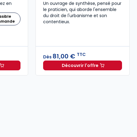
nez en
Un ouvrage de synthèse, pensé pour
le praticien, qui aborde l'ensemble
du droit de l'urbanisme et son
ssible
ommande
contentieux.
TTC
81,00 €
Dès
Découvrir l'offre
noté et commenté à 89,00 € TTC
 Baux commerciaux 2025-2026 à 209,00 € TTC
Droit de l'urbanisme 202