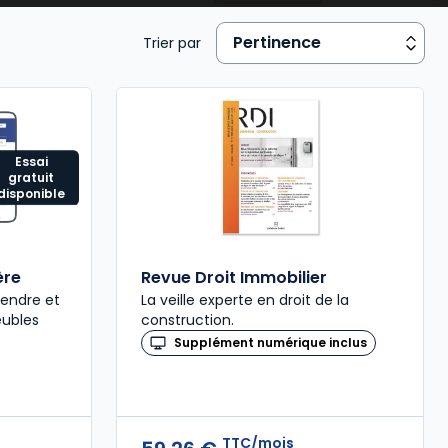
Trier par
Essai
gratuit
disponible
ère
Revue Droit Immobilier
rendre et
La veille experte en droit de la
eubles
construction.
Supplément numérique inclus
TTC/mois