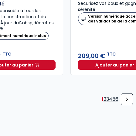
té
Sécurisez vos baux et gag
sérénité
ispensable à tous les
 la construction et du
Version numérique acce
dès validation de la c
À jour du&nbsp;décret du
25.
ément numérique inclus
TTC
TTC
€
209,00 €
outer au panier
Ajouter au panier
Code de la construction et de l'habitation 2026, an
Mémento
1
2
3
4
5
6