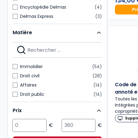
134,00
Encyclopédie Delmas
4
Pr
Delmas Express
3
Mémentos pratiques
3
Matière
Thèmes et commentaires
3
Cours
2
Dossiers pratiques
2
Mémentos
2
Immobilier
54
Revues d'actualité
2
Droit civil
28
Code de 
Affaires
14
annoté 
Droit public
14
Toutes les
Fiscal
13
intégrées 
Prix
copropriét
Environnement
12
Suppl
Patrimoine
12
Action sociale
6