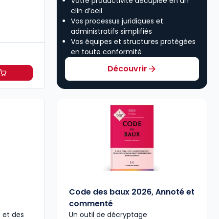
Votre productivité décuplée en un
clin d’oeil
Vos processus juridiques et
administratifs simplifiés
Vos équipes et structures protégées
en toute conformité
Découvrir
89,00 € TTC
ansactions immobilières à 151,38 €
HT/mois
Code des baux 2026, Annoté et
commenté
e et des
Un outil de décryptage