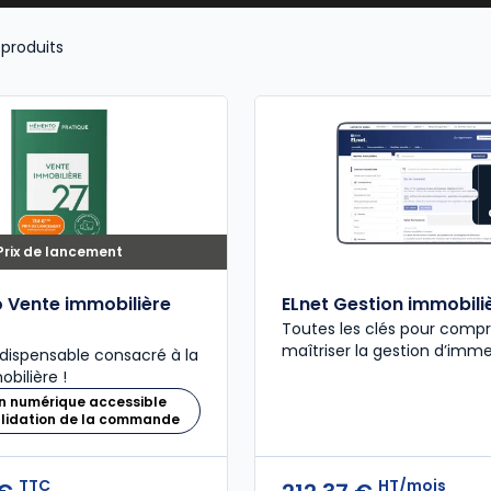
produits
Prix de lancement
Vente immobilière
ELnet Gestion immobili
Toutes les clés pour comp
maîtriser la gestion d’imm
ndispensable consacré à la
bilière !
n numérique accessible
alidation de la commande
TTC
HT/mois