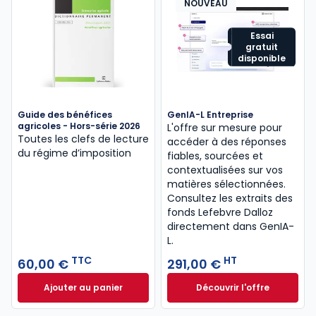
NOUVEAU
Essai
gratuit
disponible
Guide des bénéfices
GenIA-L Entreprise
agricoles - Hors-série 2026
L'offre sur mesure pour
Toutes les clefs de lecture
accéder à des réponses
du régime d’imposition
fiables, sourcées et
contextualisées sur vos
matières sélectionnées.
Consultez les extraits des
fonds Lefebvre Dalloz
directement dans GenIA-
L.
TTC
HT
60,00 €
291,00 €
Ajouter au panier
Découvrir l'offre
Guide des bénéfices agricoles - Hors-série 2026 à 
GenIA-L Entreprise