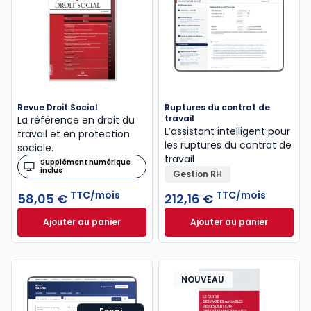
Revue Droit Social
Ruptures du contrat de
travail
La référence en droit du
L’assistant intelligent pour
travail et en protection
les ruptures du contrat de
sociale.
travail
Supplément numérique
inclus
Gestion RH
TTC/mois
TTC/mois
58,05 €
212,16 €
Ajouter au panier
Ajouter au panier
Revue Droit Social à 58,05 €
TTC/mois
Ruptures du contra
NOUVEAU