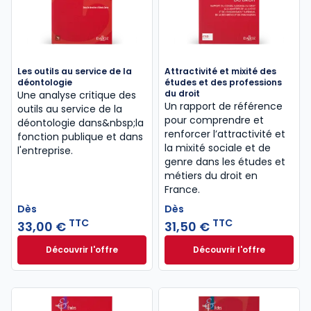
Les outils au service de la
Attractivité et mixité des
déontologie
études et des professions
du droit
Une analyse critique des
Un rapport de référence
outils au service de la
pour comprendre et
déontologie dans&nbsp;la
renforcer l’attractivité et
fonction publique et dans
la mixité sociale et de
l'entreprise.
genre dans les études et
métiers du droit en
France.
Dès
Dès
TTC
TTC
33,00 €
31,50 €
Découvrir l'offre
Découvrir l'offre
Les outils au service de la déontologie à partir de
Attractivité et mi
Dès
Dès
33,00 €
TTC
31,50 €
TTC