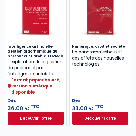
Intelligence artificielle,
Numérique, droit et société
gestion algorithmique du
Un panorama exhaustif
personnel et droit du travail
des effets des nouvelles
L'exploration de la gestion
technologies.
du personnel par
l'intelligence articielle.
Format papier épuisé,
version numérique
disponible
Dès
Dès
TTC
TTC
36,00 €
33,00 €
Découvrir l'offre
Découvrir l'offre
Intelligence artificielle, gestion algorithmique du p
Numérique, droit e
Dès
Dès
36,00 €
TTC
33,00 €
TTC