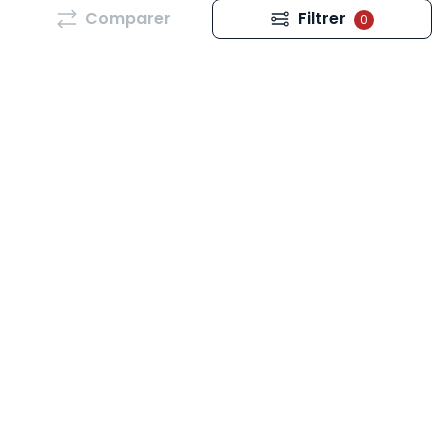
Comparer
Filtrer
0
Tous les mois, retrouvez l’essentiel de l’actualité qui
vous concerne dans la newsletter “Les news RH” :
Actualités, Question de RH, Dossiers spéciaux,
Podcasts, Vidéos, Événements...
Pour vous inscrire,
cliquez ici