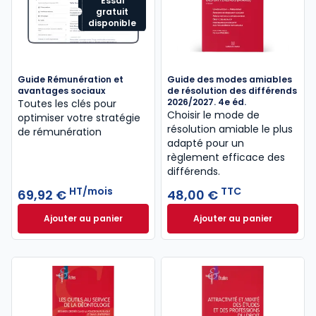
Essai
gratuit
disponible
Guide Rémunération et
Guide des modes amiables
avantages sociaux
de résolution des différends
2026/2027. 4e éd.
Toutes les clés pour
Choisir le mode de
optimiser votre stratégie
résolution amiable le plus
de rémunération
adapté pour un
règlement efficace des
différends.
HT/mois
TTC
69,92 €
48,00 €
Ajouter au panier
Ajouter au panier
Guide Rémunération et avantages sociaux à 69,92
Guide des modes a