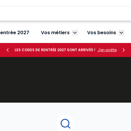
rentrée 2027
Vos métiers
Vos besoins
Afficher le sous-menu V
Affic
LES CODES DE RENTRÉE 2027 SONT ARRIVÉS !
J'en profite