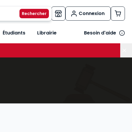
Connexion
Étudiants
Librairie
Besoin d'aide
os métiers
her le sous-menu Vos besoins