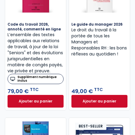
Code du travail 2026,
Le guide du manager 2026
annoté, commenté en ligne
Le droit du travail à la
L’ensemble des textes
portée de tous les
applicables aux relations
Managers et
de travail, à jour de la loi
Responsables RH : les bons
"Seniors" et des évolutions
réflexes au quotidien !
jurisprudentielles en
matière de congés payés,
vie privée et preuve.
Supplément numérique
inclus
TTC
TTC
79,00 €
49,00 €
Ajouter au panier
Ajouter au panier
Code du travail 2026, annoté, commenté en ligne à
Le guide du manag
BEST-SELLER