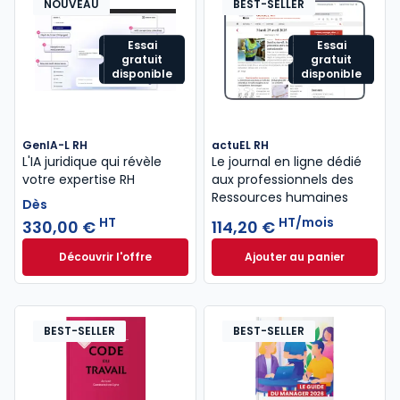
NOUVEAU
BEST-SELLER
Essai
Essai
gratuit
gratuit
disponible
disponible
GenIA-L RH
actuEL RH
L'IA juridique qui révèle
Le journal en ligne dédié
votre expertise RH
aux professionnels des
Ressources humaines
Dès
HT
HT/mois
330,00 €
114,20 €
Découvrir l'offre
Ajouter au panier
GenIA-L RH à partir de
actuEL RH à 114,20
Dès
330,00 €
HT
BEST-SELLER
BEST-SELLER