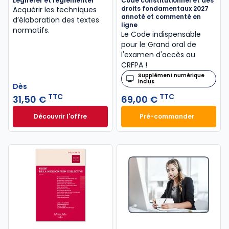
Légiférer et réglementer
Code constitutionnel et des
droits fondamentaux 2027
Acquérir les techniques
annoté et commenté en
d’élaboration des textes
ligne
normatifs.
Le Code indispensable
pour le Grand oral de
l'examen d'accès au
CRFPA !
Supplément numérique
inclus
Dès
TTC
TTC
31,50 €
69,00 €
Découvrir l'offre
Pré-commander
Légiférer et réglementer à partir de
Code constitution
Dès
31,50 €
TTC