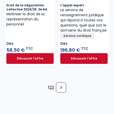
Droit de la négociation
L'appel expert
collective 2024/25. 2e éd.
Le service de
Maîtriser le droit de la
renseignement juridique
représentation du
qui répond à toutes vos
personnel
questions, quel que soit le
domaine du droit français
Service Juridique
Dès
Dès
TTC
TTC
58,50 €
196,80 €
Découvrir l'offre
Découvrir l'offre
Droit de la négociation collective 2024/25. 2e éd. à 
L'appel expert à p
Dès
Dès
58,50 €
TTC
196,80 €
TTC
1
2
3