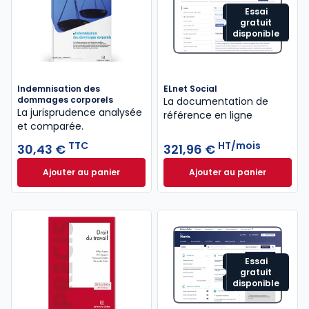
Essai
gratuit
disponible
Indemnisation des
ELnet Social
dommages corporels
La documentation de
La jurisprudence analysée
référence en ligne
et comparée.
TTC
HT/mois
30,43 €
321,96 €
Ajouter au panier
Ajouter au panier
Indemnisation des dommages corporels à 30,43 €
ELnet Social à 321
Essai
gratuit
disponible