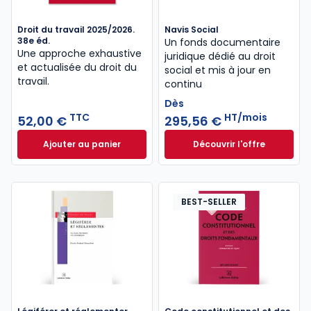
Droit du travail 2025/2026.
Navis Social
38e éd.
Un fonds documentaire
Une approche exhaustive
juridique dédié au droit
et actualisée du droit du
social et mis à jour en
travail.
continu
Dès
TTC
HT/mois
52,00 €
295,56 €
Ajouter au panier
Découvrir l'offre
Droit du travail 2025/2026. 38e éd. à 52,00 € TTC
Navis Social à part
Dès
295,56 €
HT/mois
BEST-SELLER