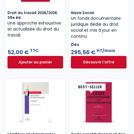
Droit du travail 2025/2026.
Navis Social
38e éd.
Un fonds documentaire
Une approche exhaustive
juridique dédié au droit
et actualisée du droit du
social et mis à jour en
travail.
continu
Dès
TTC
HT/mois
52,00 €
295,56 €
Ajouter au panier
Découvrir l'offre
Droit du travail 2025/2026. 38e éd. à 52,00 € TTC
Navis Social à part
Dès
295,56 €
HT/mois
BEST-SELLER