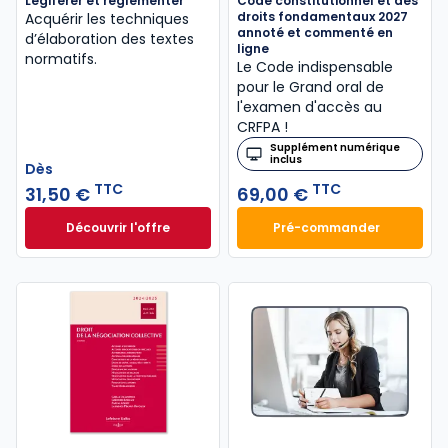
Légiférer et réglementer
Code constitutionnel et des
droits fondamentaux 2027
Acquérir les techniques
annoté et commenté en
d’élaboration des textes
ligne
normatifs.
Le Code indispensable
pour le Grand oral de
l'examen d'accès au
CRFPA !
Supplément numérique
inclus
Dès
TTC
TTC
31,50 €
69,00 €
Découvrir l'offre
Pré-commander
Légiférer et réglementer à partir de
Code constitution
Dès
31,50 €
TTC