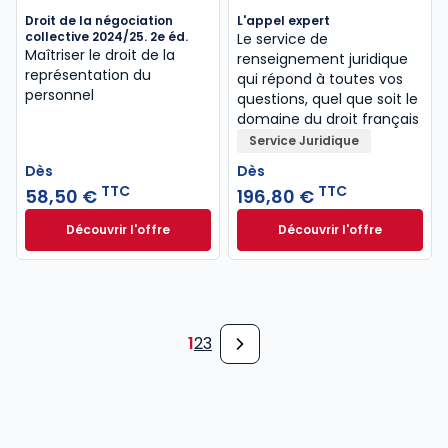
Droit de la négociation
L'appel expert
collective 2024/25. 2e éd.
Le service de
Maîtriser le droit de la
renseignement juridique
représentation du
qui répond à toutes vos
personnel
questions, quel que soit le
domaine du droit français
Service Juridique
Dès
Dès
TTC
TTC
58,50 €
196,80 €
Découvrir l'offre
Découvrir l'offre
Droit de la négociation collective 2024/25. 2e éd. à 
L'appel expert à p
Dès
Dès
58,50 €
TTC
196,80 €
TTC
1
2
3