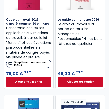
Code du travail 2026,
Le guide du manager 2026
annoté, commenté en ligne
Le droit du travail à la
L’ensemble des textes
portée de tous les
applicables aux relations
Managers et
de travail, à jour de la loi
Responsables RH : les bons
"Seniors" et des évolutions
réflexes au quotidien !
jurisprudentielles en
matière de congés payés,
vie privée et preuve.
Supplément numérique
inclus
TTC
TTC
79,00 €
49,00 €
Ajouter au panier
Ajouter au panier
Code du travail 2026, annoté, commenté en ligne à
Le guide du manag
BEST-SELLER