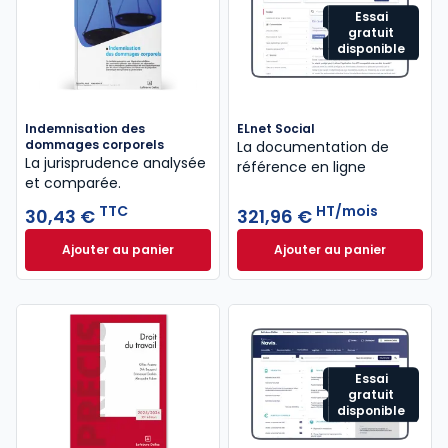
Essai
gratuit
disponible
Indemnisation des
ELnet Social
dommages corporels
La documentation de
La jurisprudence analysée
référence en ligne
et comparée.
TTC
HT/mois
30,43 €
321,96 €
Ajouter au panier
Ajouter au panier
Indemnisation des dommages corporels à 30,43 €
ELnet Social à 321
Essai
gratuit
disponible