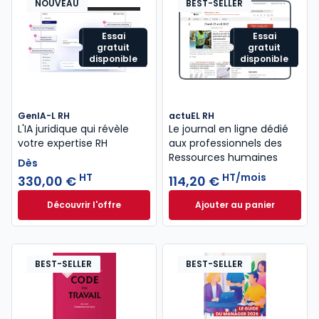
NOUVEAU
BEST-SELLER
Essai
Essai
gratuit
gratuit
disponible
disponible
GenIA-L RH
actuEL RH
L'IA juridique qui révèle
Le journal en ligne dédié
votre expertise RH
aux professionnels des
Ressources humaines
Dès
HT
HT/mois
330,00 €
114,20 €
Découvrir l'offre
Ajouter au panier
GenIA-L RH à partir de
actuEL RH à 114,20
Dès
330,00 €
HT
BEST-SELLER
BEST-SELLER