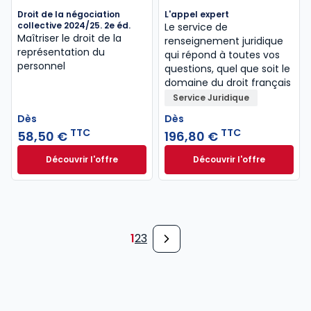
Droit de la négociation
L'appel expert
collective 2024/25. 2e éd.
Le service de
Maîtriser le droit de la
renseignement juridique
représentation du
qui répond à toutes vos
personnel
questions, quel que soit le
domaine du droit français
Service Juridique
Dès
Dès
TTC
TTC
58,50 €
196,80 €
Découvrir l'offre
Découvrir l'offre
Droit de la négociation collective 2024/25. 2e éd. à 
L'appel expert à p
Dès
Dès
58,50 €
TTC
196,80 €
TTC
1
2
3