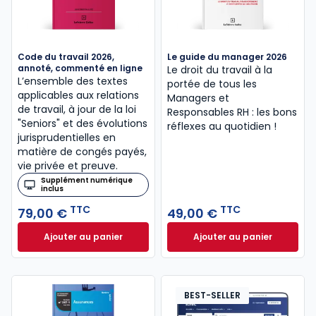
Code du travail 2026,
Le guide du manager 2026
annoté, commenté en ligne
Le droit du travail à la
L’ensemble des textes
portée de tous les
applicables aux relations
Managers et
de travail, à jour de la loi
Responsables RH : les bons
"Seniors" et des évolutions
réflexes au quotidien !
jurisprudentielles en
matière de congés payés,
vie privée et preuve.
Supplément numérique
inclus
TTC
TTC
79,00 €
49,00 €
Ajouter au panier
Ajouter au panier
Code du travail 2026, annoté, commenté en ligne à
Le guide du manag
BEST-SELLER