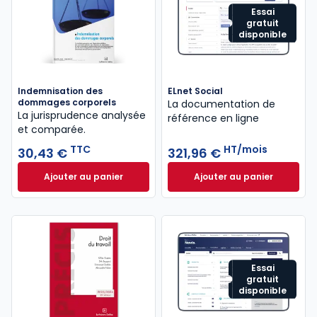
Essai
gratuit
disponible
Indemnisation des
ELnet Social
dommages corporels
La documentation de
La jurisprudence analysée
référence en ligne
et comparée.
TTC
HT/mois
30,43 €
321,96 €
Ajouter au panier
Ajouter au panier
Indemnisation des dommages corporels à 30,43 €
ELnet Social à 321
Essai
gratuit
disponible