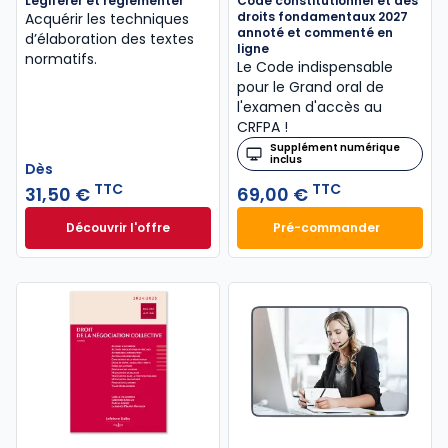
Légiférer et réglementer
Code constitutionnel et des
droits fondamentaux 2027
Acquérir les techniques
annoté et commenté en
d’élaboration des textes
ligne
normatifs.
Le Code indispensable
pour le Grand oral de
l'examen d'accès au
CRFPA !
Supplément numérique
inclus
Dès
TTC
TTC
31,50 €
69,00 €
Découvrir l'offre
Pré-commander
Légiférer et réglementer à partir de
Code constitution
Dès
31,50 €
TTC