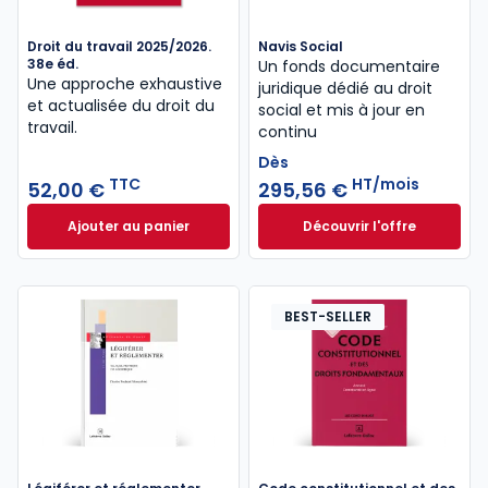
Droit du travail 2025/2026.
Navis Social
38e éd.
Un fonds documentaire
Une approche exhaustive
juridique dédié au droit
et actualisée du droit du
social et mis à jour en
travail.
continu
Dès
TTC
HT/mois
52,00 €
295,56 €
Ajouter au panier
Découvrir l'offre
Droit du travail 2025/2026. 38e éd. à 52,00 € TTC
Navis Social à part
Dès
295,56 €
HT/mois
BEST-SELLER