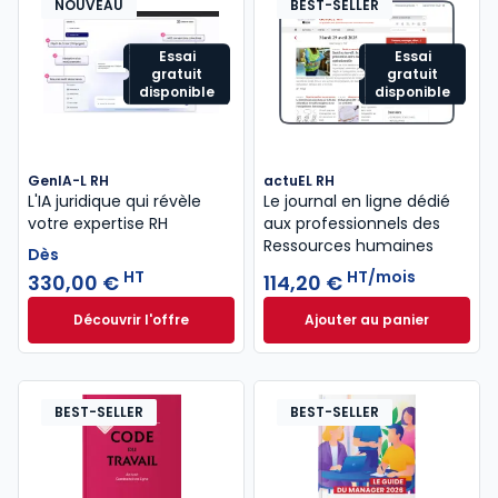
NOUVEAU
BEST-SELLER
Essai
Essai
gratuit
gratuit
disponible
disponible
GenIA-L RH
actuEL RH
L'IA juridique qui révèle
Le journal en ligne dédié
votre expertise RH
aux professionnels des
Ressources humaines
Dès
HT
HT/mois
330,00 €
114,20 €
Découvrir l'offre
Ajouter au panier
GenIA-L RH à partir de
actuEL RH à 114,20
Dès
330,00 €
HT
BEST-SELLER
BEST-SELLER