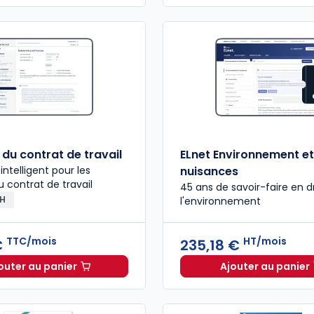
du contrat de travail
ELnet Environnement et
 intelligent pour les
nuisances
u contrat de travail
45 ans de savoir-faire en d
RH
l'environnement
TTC/mois
HT/mois
€
235,18 €
outer au panier
Ajouter au panier
Ruptures du contrat de travail à 212,16 €
TTC/mois
ELnet En