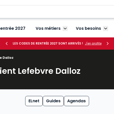
rentrée 2027
Vos métiers
Vos besoins
Afficher le sous-menu V
Affic
LES CODES DE RENTRÉE 2027 SONT ARRIVÉS !
J'en profite
e Dalloz
ient Lefebvre Dalloz
ELnet
Guides
Agendas