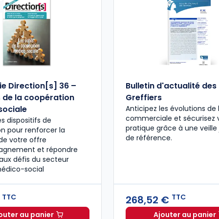
e Direction[s] 36 –
Bulletin d'actualité des
s de la coopération
Greffiers
ociale
Anticipez les évolutions de 
commerciale et sécurisez 
es dispositifs de
pratique grâce à une veille 
n pour renforcer la
de référence.
de votre offre
agnement et répondre
ux défis du secteur
médico-social
TTC
TTC
€
268,52 €
outer au panier
Ajouter au panier
Hors-Série Direction[s] 36 – Les outils de la coopéra
Bulletin