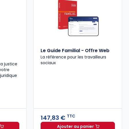
Le Guide Familial - Offre Web
La référence pour les travailleurs
sociaux
la justice
votre
juridique
TTC
147,83 €
Ajouter au panier
tion médico-sociale à 15,50 € TTC
 d'actualité des Greffiers à 268,52 € TTC
Le Guide Familial - Offr