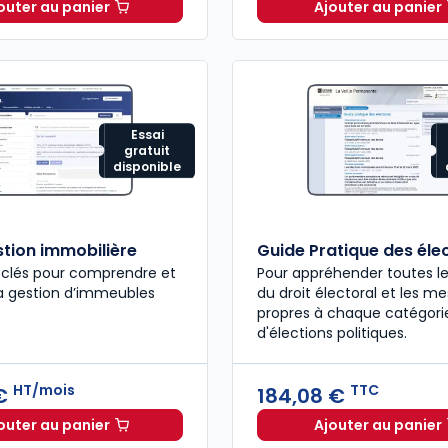
outer au panier
Ajouter au panier
Agent commercial immobilier à 39,00 € TTC
Guide Pa
Essai
gratuit
disponible
stion immobilière
Guide Pratique des éle
 clés pour comprendre et
Pour appréhender toutes le
la gestion d’immeubles
du droit électoral et les m
propres à chaque catégori
d'élections politiques.
HT/mois
TTC
 €
184,08 €
outer au panier
Ajouter au panier
ELnet Gestion immobilière à 212,37 €
HT/mois
Guide Pr