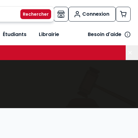
Connexion
Étudiants
Librairie
Besoin d'aide
os métiers
her le sous-menu Vos besoins