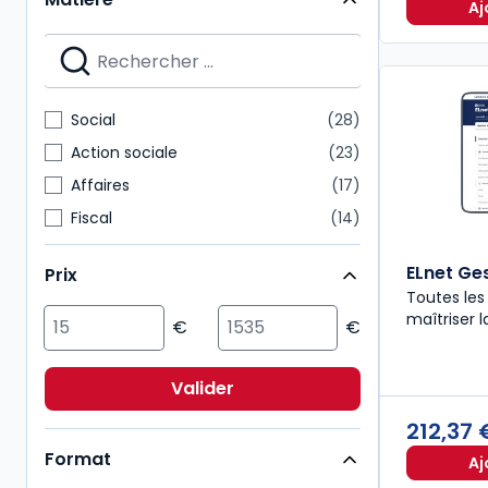
Aj
Social
28
Action sociale
23
Affaires
17
Fiscal
14
Droit public
9
ELnet Ge
Prix
Environnement
9
Toutes les
Immobilier
7
maîtriser 
Multimatières
5
Droit civil
4
Valider
Pénal
4
212,37
Format
Aj