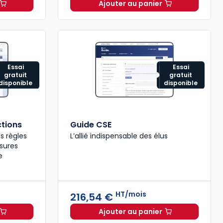
Ajouter au panier
ie à 82,66 €
HT/mois
Loi "immigration" du 26 
Essai
Essai
gratuit
gratuit
disponible
disponible
ctions
Guide CSE
s règles
L’allié indispensable des élus
esures
e
HT/mois
216,54 €
Ajouter au panier
atique des élections à 184,08 € TTC
Guide CSE à 216,54 €
HT