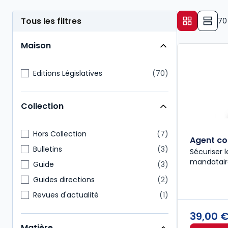
Tous les filtres
70
Maison
Editions Législatives
70
Collection
Hors Collection
7
Agent co
Bulletins
3
Sécuriser l
mandataire
Guide
3
Guides directions
2
Revues d'actualité
1
39,00 
Matière