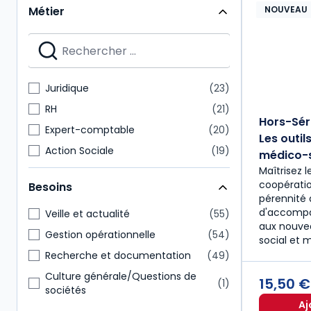
NOUVEAU
Métier
Juridique
23
RH
21
Hors-Séri
Expert-comptable
20
Les outil
Action Sociale
19
médico-s
Maîtrisez l
Commissaire aux comptes
17
coopératio
Besoins
Paie
13
pérennité 
d'accomp
Autres
12
Veille et actualité
55
aux nouvea
Avocat et prof judiciaires
12
Gestion opérationnelle
54
social et 
Hygiène Sécurité Environnement
10
Recherche et documentation
49
Direction générale
9
Culture générale/Questions de
15,50 
1
sociétés
Aj