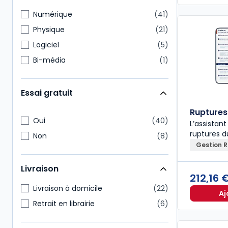
Numérique
41
Physique
21
Logiciel
5
Bi-média
1
Essai gratuit
Ruptures 
Oui
40
L’assistant
ruptures d
Non
8
Gestion 
Livraison
212,16 
Livraison à domicile
22
Aj
Retrait en librairie
6