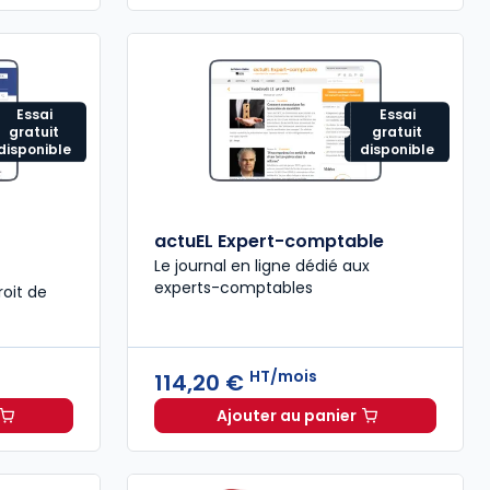
Essai
Essai
gratuit
gratuit
disponible
disponible
actuEL Expert-comptable
Le journal en ligne dédié aux
experts-comptables
roit de
HT/mois
114,20 €
Ajouter au panier
vironnement et nuisances à 235,18 €
HT/mois
actuEL Expert-comptabl