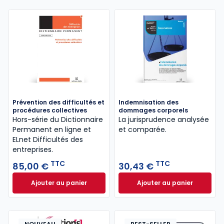
Prévention des difficultés et
Indemnisation des
procédures collectives
dommages corporels
Hors-série du Dictionnaire
La jurisprudence analysée
Permanent en ligne et
et comparée.
ELnet Difficultés des
entreprises.
TTC
TTC
85,00 €
30,43 €
Ajouter au panier
Ajouter au panier
Prévention des difficultés et procédures collective
Indemnisation de