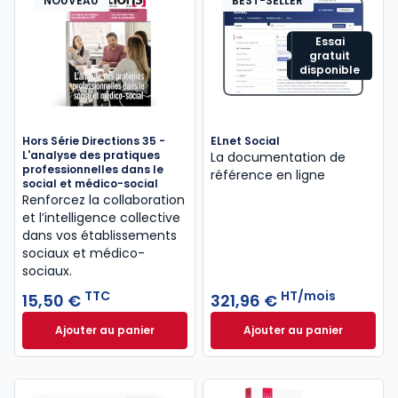
NOUVEAU
BEST-SELLER
Essai
gratuit
disponible
Hors Série Directions 35 -
ELnet Social
L'analyse des pratiques
La documentation de
professionnelles dans le
référence en ligne
social et médico-social
Renforcez la collaboration
et l’intelligence collective
dans vos établissements
sociaux et médico-
sociaux.
TTC
HT/mois
15,50 €
321,96 €
Ajouter au panier
Ajouter au panier
Hors Série Directions 35 - L'analyse des pratiques 
ELnet Social à 321