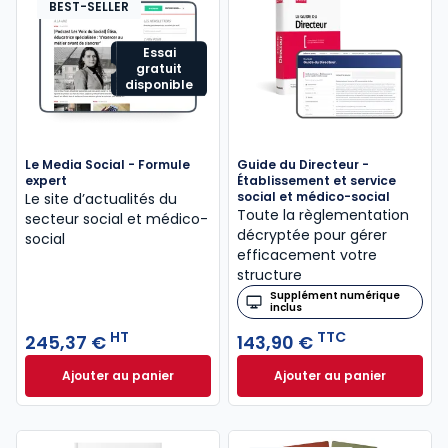
BEST-SELLER
Essai
gratuit
disponible
Le Media Social - Formule
Guide du Directeur -
expert
Établissement et service
social et médico-social
Le site d’actualités du
Toute la règlementation
secteur social et médico-
décryptée pour gérer
social
efficacement votre
structure
Supplément numérique
inclus
HT
TTC
245,37 €
143,90 €
Ajouter au panier
Ajouter au panier
Le Media Social - Formule expert à 245,37 € HT
Guide du Directeur