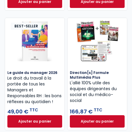
Ajouter au panier
Ajouter au panier
Direction[s] Formule Multimédia à 129,79 € TTC
Le Media Social - 
BEST-SELLER
Le guide du manager 2026
Direction[s] Formule
Multimédia Plus
Le droit du travail à la
L'allié 100% utile des
portée de tous les
équipes dirigeantes du
Managers et
social et du médico-
Responsables RH : les bons
social
réflexes au quotidien !
TTC
TTC
49,00 €
166,87 €
Ajouter au panier
Ajouter au panier
Le guide du manager 2026 à 49,00 € TTC
Direction[s] Formu