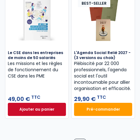
BEST-SELLER
Le CSE dans les entreprises
L'Agenda Social Relié 2027 -
de moins de 50 salariés
(3 versions au choix)
Les missions et les règles
Plébiscité par 22 000
de fonctionnement du
professionnels, l'agenda
CSE dans les PME
social est l'outil
incontournable pour allier
organisation et efficacité.
TTC
TTC
49,00 €
29,90 €
Ajouter au panier
Pré-commander
Le CSE dans les entreprises de moins de 50 salarié
L'Agenda Social Re