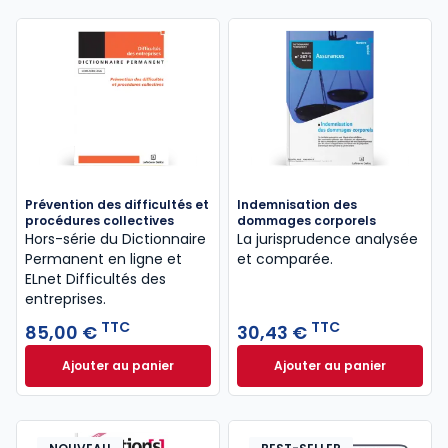
Prévention des difficultés et
Indemnisation des
procédures collectives
dommages corporels
Hors-série du Dictionnaire
La jurisprudence analysée
Permanent en ligne et
et comparée.
ELnet Difficultés des
entreprises.
TTC
TTC
85,00 €
30,43 €
Ajouter au panier
Ajouter au panier
Prévention des difficultés et procédures collective
Indemnisation de