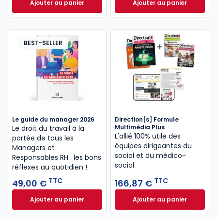
Ajouter au panier
Ajouter au panier
Direction[s] Formule Multimédia à 129,79 € TTC
Le Media Social - 
BEST-SELLER
Le guide du manager 2026
Direction[s] Formule
Multimédia Plus
Le droit du travail à la
L'allié 100% utile des
portée de tous les
équipes dirigeantes du
Managers et
social et du médico-
Responsables RH : les bons
social
réflexes au quotidien !
TTC
TTC
49,00 €
166,87 €
Ajouter au panier
Ajouter au panier
Le guide du manager 2026 à 49,00 € TTC
Direction[s] Formu