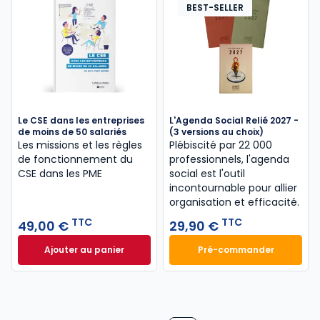
BEST-SELLER
Le CSE dans les entreprises
L'Agenda Social Relié 2027 -
de moins de 50 salariés
(3 versions au choix)
Les missions et les règles
Plébiscité par 22 000
de fonctionnement du
professionnels, l'agenda
CSE dans les PME
social est l'outil
incontournable pour allier
organisation et efficacité.
TTC
TTC
49,00 €
29,90 €
Ajouter au panier
Pré-commander
Le CSE dans les entreprises de moins de 50 salarié
L'Agenda Social Re