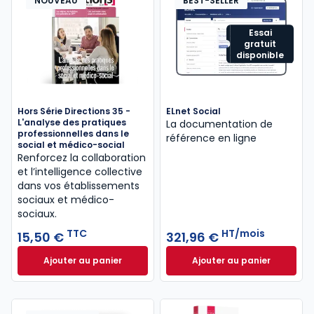
NOUVEAU
BEST-SELLER
Essai
gratuit
disponible
Hors Série Directions 35 -
ELnet Social
L'analyse des pratiques
La documentation de
professionnelles dans le
référence en ligne
social et médico-social
Renforcez la collaboration
et l’intelligence collective
dans vos établissements
sociaux et médico-
sociaux.
TTC
HT/mois
15,50 €
321,96 €
Ajouter au panier
Ajouter au panier
Hors Série Directions 35 - L'analyse des pratiques 
ELnet Social à 321