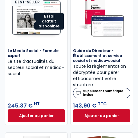
BEST-SELLER
Essai
gratuit
disponible
Le Media Social - Formule
Guide du Directeur -
expert
Établissement et service
social et médico-social
Le site d’actualités du
Toute la règlementation
secteur social et médico-
décryptée pour gérer
social
efficacement votre
structure
Supplément numérique
inclus
HT
TTC
245,37 €
143,90 €
Ajouter au panier
Ajouter au panier
Le Media Social - Formule expert à 245,37 € HT
Guide du Directeur