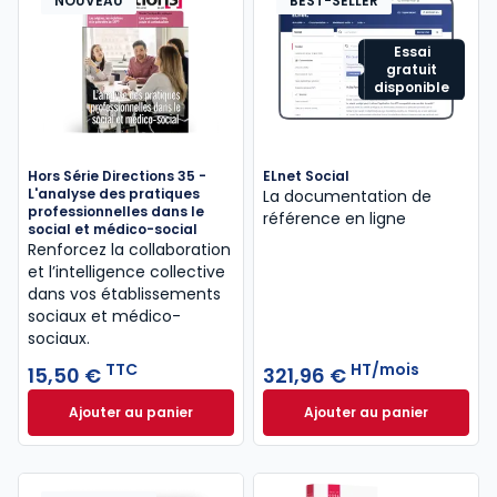
NOUVEAU
BEST-SELLER
Essai
gratuit
disponible
Hors Série Directions 35 -
ELnet Social
L'analyse des pratiques
La documentation de
professionnelles dans le
référence en ligne
social et médico-social
Renforcez la collaboration
et l’intelligence collective
dans vos établissements
sociaux et médico-
sociaux.
TTC
HT/mois
15,50 €
321,96 €
Ajouter au panier
Ajouter au panier
Hors Série Directions 35 - L'analyse des pratiques 
ELnet Social à 321