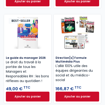
Ajouter au panier
Ajouter au panier
Direction[s] Formule Multimédia à 129,79 € TTC
Le Media Social - 
BEST-SELLER
Le guide du manager 2026
Direction[s] Formule
Multimédia Plus
Le droit du travail à la
L'allié 100% utile des
portée de tous les
équipes dirigeantes du
Managers et
social et du médico-
Responsables RH : les bons
social
réflexes au quotidien !
TTC
TTC
49,00 €
166,87 €
Ajouter au panier
Ajouter au panier
Le guide du manager 2026 à 49,00 € TTC
Direction[s] Formu