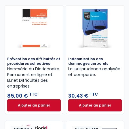
Prévention des difficultés et
Indemnisation des
procédures collectives
dommages corporels
Hors-série du Dictionnaire
La jurisprudence analysée
Permanent en ligne et
et comparée.
ELnet Difficultés des
entreprises.
TTC
TTC
85,00 €
30,43 €
Ajouter au panier
Ajouter au panier
Prévention des difficultés et procédures collective
Indemnisation de