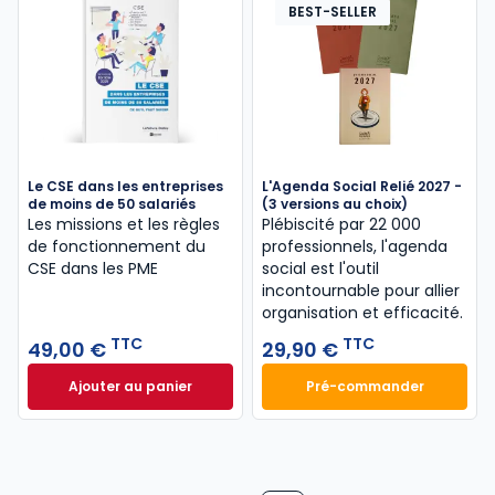
BEST-SELLER
Le CSE dans les entreprises
L'Agenda Social Relié 2027 -
de moins de 50 salariés
(3 versions au choix)
Les missions et les règles
Plébiscité par 22 000
de fonctionnement du
professionnels, l'agenda
CSE dans les PME
social est l'outil
incontournable pour allier
organisation et efficacité.
TTC
TTC
49,00 €
29,90 €
Ajouter au panier
Pré-commander
Le CSE dans les entreprises de moins de 50 salarié
L'Agenda Social Re