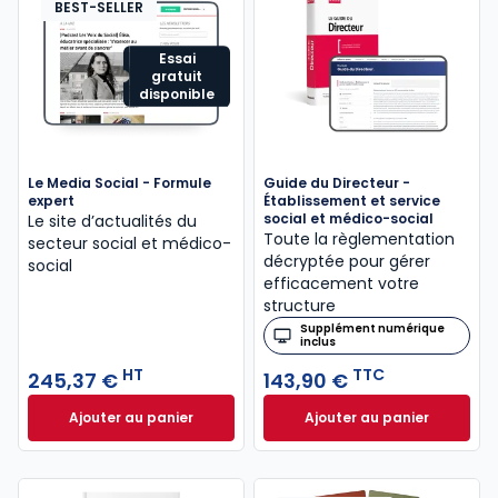
BEST-SELLER
Essai
gratuit
disponible
Le Media Social - Formule
Guide du Directeur -
expert
Établissement et service
social et médico-social
Le site d’actualités du
Toute la règlementation
secteur social et médico-
décryptée pour gérer
social
efficacement votre
structure
Supplément numérique
inclus
HT
TTC
245,37 €
143,90 €
Ajouter au panier
Ajouter au panier
Le Media Social - Formule expert à 245,37 € HT
Guide du Directeur