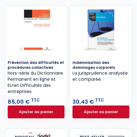
Prévention des difficultés et
Indemnisation des
procédures collectives
dommages corporels
Hors-série du Dictionnaire
La jurisprudence analysée
Permanent en ligne et
et comparée.
ELnet Difficultés des
entreprises.
TTC
TTC
85,00 €
30,43 €
Ajouter au panier
Ajouter au panier
Prévention des difficultés et procédures collective
Indemnisation de