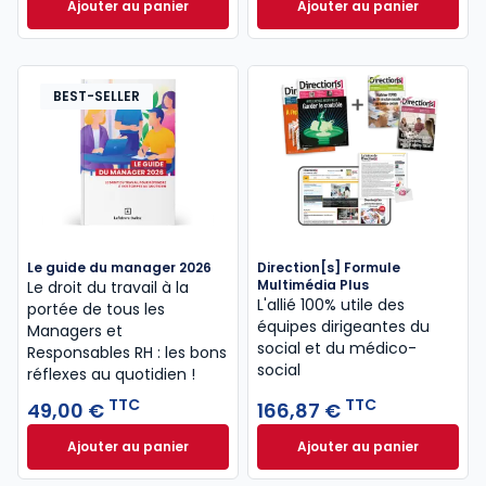
Ajouter au panier
Ajouter au panier
Direction[s] Formule Multimédia à 129,79 € TTC
Le Media Social - 
BEST-SELLER
Le guide du manager 2026
Direction[s] Formule
Multimédia Plus
Le droit du travail à la
L'allié 100% utile des
portée de tous les
équipes dirigeantes du
Managers et
social et du médico-
Responsables RH : les bons
social
réflexes au quotidien !
TTC
TTC
49,00 €
166,87 €
Ajouter au panier
Ajouter au panier
Le guide du manager 2026 à 49,00 € TTC
Direction[s] Formu