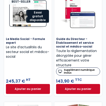
BEST-SELLER
Essai
gratuit
disponible
Le Media Social - Formule
Guide du Directeur -
expert
Établissement et service
social et médico-social
Le site d’actualités du
Toute la règlementation
secteur social et médico-
décryptée pour gérer
social
efficacement votre
structure
Supplément numérique
inclus
HT
TTC
245,37 €
143,90 €
Ajouter au panier
Ajouter au panier
Le Media Social - Formule expert à 245,37 € HT
Guide du Directeur