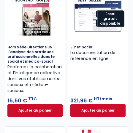
NOUVEAU
BEST-SELLER
Essai
gratuit
disponible
Hors Série Directions 35 -
ELnet Social
L'analyse des pratiques
La documentation de
professionnelles dans le
référence en ligne
social et médico-social
Renforcez la collaboration
et l’intelligence collective
dans vos établissements
sociaux et médico-
sociaux.
TTC
HT/mois
15,50 €
321,96 €
Ajouter au panier
Ajouter au panier
Hors Série Directions 35 - L'analyse des pratiques 
ELnet Social à 321