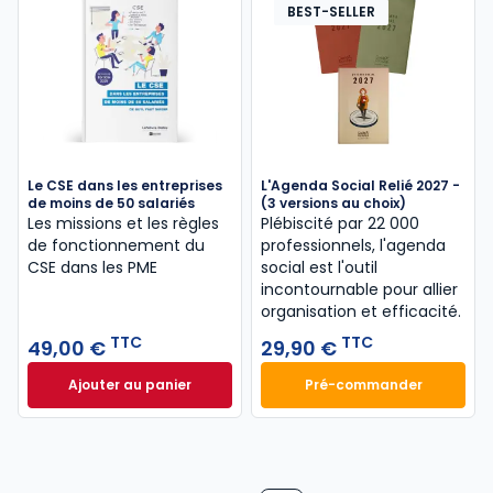
BEST-SELLER
Le CSE dans les entreprises
L'Agenda Social Relié 2027 -
de moins de 50 salariés
(3 versions au choix)
Les missions et les règles
Plébiscité par 22 000
de fonctionnement du
professionnels, l'agenda
CSE dans les PME
social est l'outil
incontournable pour allier
organisation et efficacité.
TTC
TTC
49,00 €
29,90 €
Ajouter au panier
Pré-commander
Le CSE dans les entreprises de moins de 50 salarié
L'Agenda Social Re