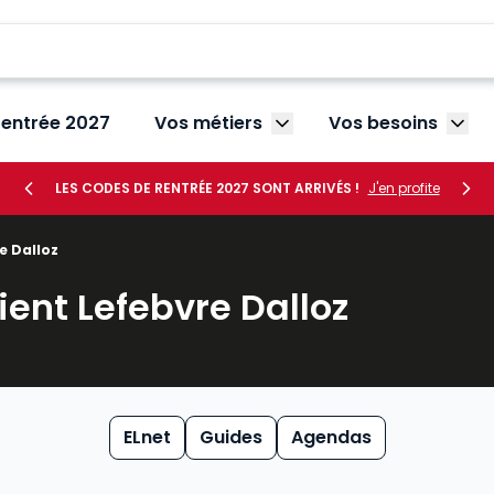
rentrée 2027
Vos métiers
Vos besoins
Afficher le sous-menu V
Affic
LES CODES DE RENTRÉE 2027 SONT ARRIVÉS !
J'en profite
e Dalloz
ient Lefebvre Dalloz
ELnet
Guides
Agendas