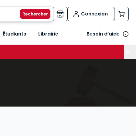
Connexion
Étudiants
Librairie
Besoin d'aide
os métiers
her le sous-menu Vos besoins