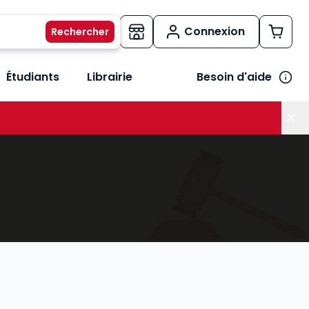
Connexion
Étudiants
Librairie
Besoin d'aide
os métiers
her le sous-menu Vos besoins