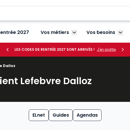
rentrée 2027
Vos métiers
Vos besoins
Afficher le sous-menu V
Affic
LES CODES DE RENTRÉE 2027 SONT ARRIVÉS !
J'en profite
e Dalloz
ient Lefebvre Dalloz
ELnet
Guides
Agendas