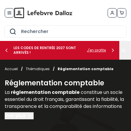
Allez au contenu
LES CODES DE RENTRÉE 2027 SONT
J'en profite
ARRIVÉS !
her le sous-menu Vos métiers
Accueil
/
Thématiques
/
Réglementation comptable
her le sous-menu Vos besoins
Réglementation comptable
La
réglementation comptable
constitue un socle
essentiel du droit français, garantissant la fiabilité, la
transparence et la comparabilité des informations
financières produites par les entreprises. Elle
Voir plus
encadre la manière dont les sociétés doivent
enregistrer, présenter et publier leurs comptes, afin