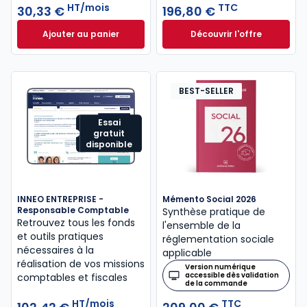
HT/mois
TTC
30,33 €
196,80 €
Ajouter au panier
Découvrir l'offre
Mémentis Professions libérales à 30,33 €
L'appel expert à p
HT/mois
Dès
196,80 €
TTC
BEST-SELLER
Essai
gratuit
disponible
INNEO ENTREPRISE -
Mémento Social 2026
Responsable Comptable
Synthèse pratique de
Retrouvez tous les fonds
l'ensemble de la
et outils pratiques
réglementation sociale
nécessaires à la
applicable
réalisation de vos missions
Version numérique
accessible dès validation
comptables et fiscales
de la commande
HT/mois
TTC