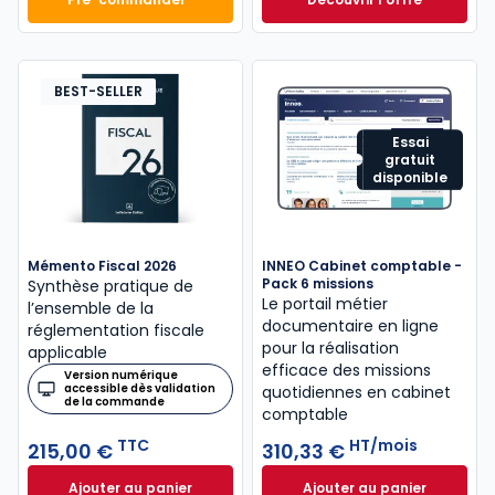
Mémento Comptable 2027 à 199,00 € TTC
Navis Comptable C
Dès
304,17 €
HT/mois
BEST-SELLER
Essai
gratuit
disponible
Mémento Fiscal 2026
INNEO Cabinet comptable -
Pack 6 missions
Synthèse pratique de
Le portail métier
l’ensemble de la
documentaire en ligne
réglementation fiscale
pour la réalisation
applicable
efficace des missions
Version numérique
accessible dès validation
quotidiennes en cabinet
de la commande
comptable
TTC
HT/mois
215,00 €
310,33 €
Ajouter au panier
Ajouter au panier