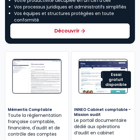
Votre productivité décuplée en un clin d’oeil
Vos processus juridiques et administratifs simplifiés
Vos équipes et structures protégées en toute
conformité
Découvrir
Essai
gratuit
disponible
Mémentis Comptable
INNEO Cabinet comptable -
Mission audit
Toute la réglementation
Le portail documentaire
française comptable,
dédié aux opérations
financière, d'audit et de
d’audit en cabinet
contrôle des comptes