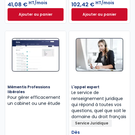
HT/mois
HT/mois
41,08 €
102,42 €
Ajouter au panier
Ajouter au panier
Mémentis Comptable à 41,08 €
HT/mois
INNEO Cabinet com
Mémentis Professions
L'appel expert
libérales
Le service de
Pour gérer efficacement
renseignement juridique
un cabinet ou une étude
qui répond à toutes vos
questions, quel que soit le
domaine du droit français
Service Juridique
Dès