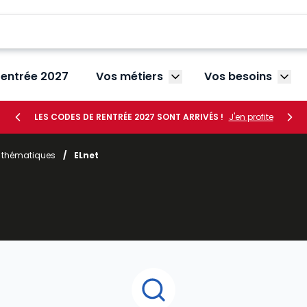
rentrée 2027
Vos métiers
Vos besoins
Afficher le sous-menu V
Affic
LES CODES DE RENTRÉE 2027 SONT ARRIVÉS !
J'en profite
r thématiques
/
ELnet