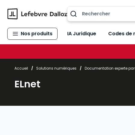
Allez au contenu
Nos produits
IA Juridique
Codes de 
Accueil
/
Solutions numériques
/
Documentation experte pa
ELnet