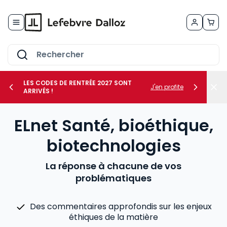
Allez au contenu
LES CODES DE RENTRÉE 2027 SONT
J'en profite
ARRIVÉS !
her le sous-menu Vos métiers
ELnet Santé, bioéthique,
her le sous-menu Vos besoins
biotechnologies
La réponse à chacune de vos
problématiques
Des commentaires approfondis sur les enjeux
éthiques de la matière