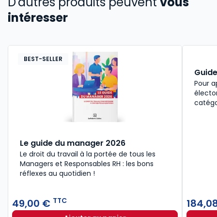
D'autres produits peuvent
vous
intéresser
BEST-SELLER
Guide
Pour a
électo
catégo
Le guide du manager 2026
Le droit du travail à la portée de tous les
Managers et Responsables RH : les bons
réflexes au quotidien !
TTC
49,00 €
184,0