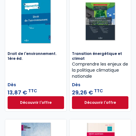
Droit de l'environnement.
Transition énergétique et
1ère éd.
climat
Comprendre les enjeux de
la politique climatique
nationale
Dès
Dès
TTC
TTC
13,87 €
29,26 €
Découvrir l'offre
Découvrir l'offre
Droit de l'environnement. 1ère éd. à partir de
Transition énergét
Dès
Dès
13,87 €
TTC
29,26 €
TTC