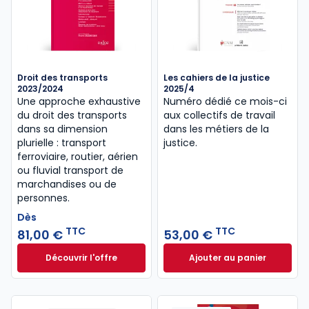
Droit des transports
Les cahiers de la justice
2023/2024
2025/4
Une approche exhaustive
Numéro dédié ce mois-ci
du droit des transports
aux collectifs de travail
dans sa dimension
dans les métiers de la
plurielle : transport
justice.
ferroviaire, routier, aérien
ou fluvial transport de
marchandises ou de
personnes.
Dès
TTC
TTC
81,00 €
53,00 €
Découvrir l'offre
Ajouter au panier
Droit des transports 2023/2024 à partir de
Les cahiers de la 
Dès
81,00 €
TTC