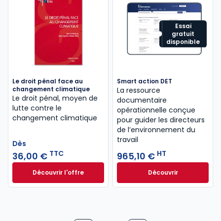
Essai
gratuit
disponible
Le droit pénal face au
Smart action DET
changement climatique
La ressource
Le droit pénal, moyen de
documentaire
lutte contre le
opérationnelle conçue
changement climatique
pour guider les directeurs
de l’environnement du
travail
Dès
TTC
HT
36,00 €
965,10 €
Découvrir l'offre
Découvrir
Le droit pénal face au changement climatique à pa
Dès
36,00 €
TTC