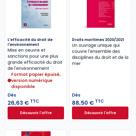
L'efficacité du droit de
Droits maritimes 2020/2021
l'environnement
Un ouvrage unique qui
Mise en oeuvre et
couvre l'ensemble des
sanctions pour une plus
disciplines du droit et de la
grande efficacité du droit
mer
de l'environnement
Format papier épuisé,
version numérique
disponible
Dès
Dès
TTC
TTC
26,63 €
88,50 €
Découvrir l'offre
Découvrir l'offre
L'efficacité du droit de l'environnement à partir de
Droits maritimes 2
Dès
Dès
26,63 €
TTC
88,50 €
TTC