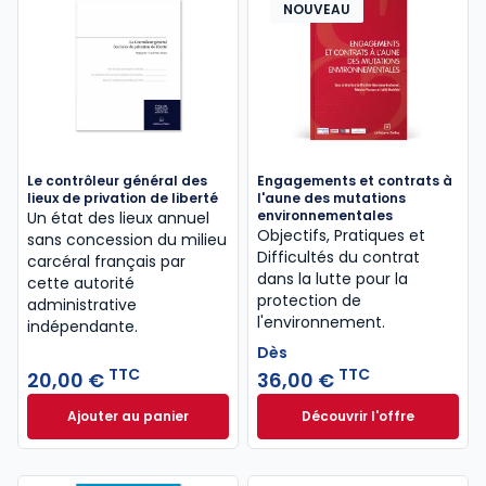
NOUVEAU
Le contrôleur général des
Engagements et contrats à
lieux de privation de liberté
l'aune des mutations
environnementales
Un état des lieux annuel
Objectifs, Pratiques et
sans concession du milieu
Difficultés du contrat
carcéral français par
dans la lutte pour la
cette autorité
protection de
administrative
l'environnement.
indépendante.
Dès
TTC
TTC
20,00 €
36,00 €
Ajouter au panier
Découvrir l'offre
Le contrôleur général des lieux de privation de libe
Engagements et co
Dès
36,00 €
TTC