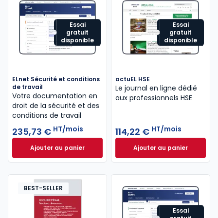
Essai
Essai
gratuit
gratuit
disponible
disponible
ELnet Sécurité et conditions
actuEL HSE
de travail
Le journal en ligne dédié
Votre documentation en
aux professionnels HSE
droit de la sécurité ​et des
conditions de travail
HT/mois
HT/mois
235,73 €
114,22 €
Ajouter au panier
Ajouter au panier
ELnet Sécurité et conditions de travail à 235,73 €
actuEL HSE à 114,2
H
BEST-SELLER
Essai