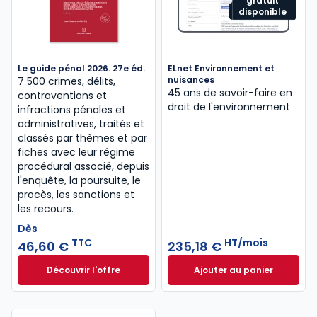
gratuit
disponible
Le guide pénal 2026. 27e éd.
ELnet Environnement et
nuisances
7 500 crimes, délits,
45 ans de savoir-faire en
contraventions et
droit de l'environnement
infractions pénales et
administratives, traités et
classés par thèmes et par
fiches avec leur régime
procédural associé, depuis
l'enquête, la poursuite, le
procès, les sanctions et
les recours.
Dès
TTC
HT/mois
46,60 €
235,18 €
Découvrir l'offre
Ajouter au panier
Le guide pénal 2026. 27e éd. à partir de
ELnet Environneme
Dès
46,60 €
TTC