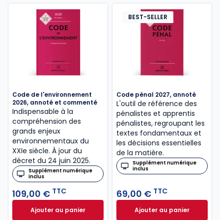
BEST-SELLER
Code de l'environnement
Code pénal 2027, annoté
2026, annoté et commenté
L'outil de référence des
Indispensable à la
pénalistes et apprentis
compréhension des
pénalistes, regroupant les
grands enjeux
textes fondamentaux et
environnementaux du
les décisions essentielles
XXIe siècle. À jour du
de la matière.
décret du 24 juin 2025.
Supplément numérique
inclus
Supplément numérique
inclus
TTC
TTC
109,00 €
69,00 €
Ajouter au panier
Ajouter au panier
Code de l'environnement 2026, annoté et comment
Code pénal 2027, 