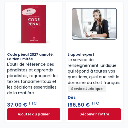
Code pénal 2027 annoté.
L'appel expert
Édition limitée
Le service de
L'outil de référence des
renseignement juridique
pénalistes et apprentis
qui répond à toutes vos
pénalistes, regroupant les
questions, quel que soit le
textes fondamentaux et
domaine du droit français
les décisions essentielles
Service Juridique
de la matière.
Dès
TTC
TTC
37,00 €
196,80 €
Ajouter au panier
Découvrir l'offre
Code pénal 2027 annoté. Édition limitée à 37,00 € 
L'appel expert à p
Dès
196,80 €
TTC