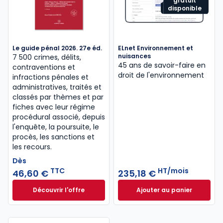
gratuit
disponible
Le guide pénal 2026. 27e éd.
ELnet Environnement et
nuisances
7 500 crimes, délits,
45 ans de savoir-faire en
contraventions et
droit de l'environnement
infractions pénales et
administratives, traités et
classés par thèmes et par
fiches avec leur régime
procédural associé, depuis
l'enquête, la poursuite, le
procès, les sanctions et
les recours.
Dès
TTC
HT/mois
46,60 €
235,18 €
Découvrir l'offre
Ajouter au panier
Le guide pénal 2026. 27e éd. à partir de
ELnet Environneme
Dès
46,60 €
TTC