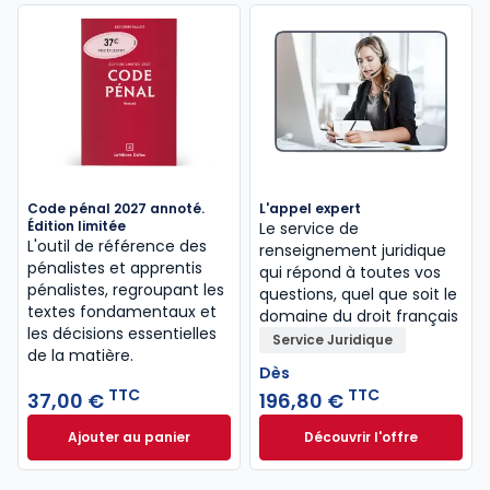
Code pénal 2027 annoté.
L'appel expert
Édition limitée
Le service de
L'outil de référence des
renseignement juridique
pénalistes et apprentis
qui répond à toutes vos
pénalistes, regroupant les
questions, quel que soit le
textes fondamentaux et
domaine du droit français
les décisions essentielles
Service Juridique
de la matière.
Dès
TTC
TTC
37,00 €
196,80 €
Ajouter au panier
Découvrir l'offre
Code pénal 2027 annoté. Édition limitée à 37,00 € 
L'appel expert à p
Dès
196,80 €
TTC