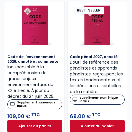
BEST-SELLER
Code de l'environnement
Code pénal 2027, annoté
2026, annoté et commenté
L'outil de référence des
Indispensable à la
pénalistes et apprentis
compréhension des
pénalistes, regroupant les
grands enjeux
textes fondamentaux et
environnementaux du
les décisions essentielles
XXIe siècle. À jour du
de la matière.
décret du 24 juin 2025.
Supplément numérique
inclus
Supplément numérique
inclus
TTC
TTC
109,00 €
69,00 €
Ajouter au panier
Ajouter au panier
Code de l'environnement 2026, annoté et comment
Code pénal 2027, 