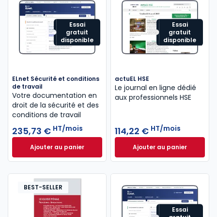
Essai
Essai
gratuit
gratuit
disponible
disponible
ELnet Sécurité et conditions
actuEL HSE
de travail
Le journal en ligne dédié
Votre documentation en
aux professionnels HSE
droit de la sécurité ​et des
conditions de travail
HT/mois
HT/mois
235,73 €
114,22 €
Ajouter au panier
Ajouter au panier
ELnet Sécurité et conditions de travail à 235,73 €
actuEL HSE à 114,2
H
BEST-SELLER
Essai