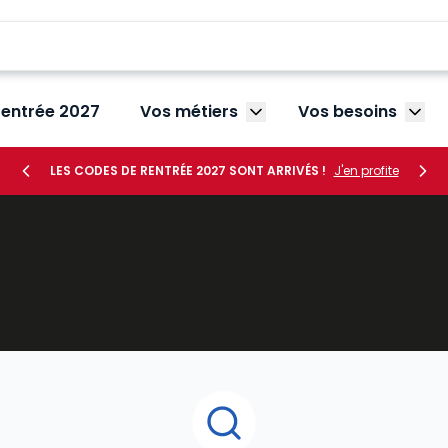
rentrée 2027
Vos métiers
Vos besoins
Afficher le sous-menu V
Affic
LES CODES DE RENTRÉE 2027 SONT ARRIVÉS !
J'en profite