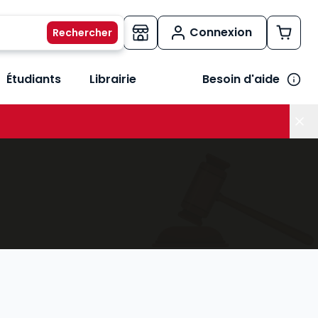
Connexion
Étudiants
Librairie
Besoin d'aide
os métiers
her le sous-menu Vos besoins