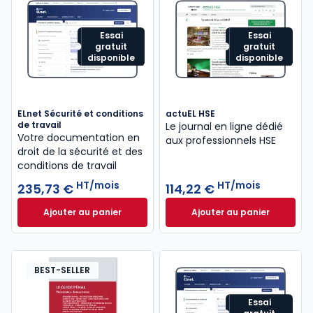
Essai
Essai
gratuit
gratuit
disponible
disponible
ELnet Sécurité et conditions
actuEL HSE
de travail
Le journal en ligne dédié
Votre documentation en
aux professionnels HSE
droit de la sécurité ​et des
conditions de travail
HT/mois
HT/mois
235,73 €
114,22 €
Ajouter au panier
Ajouter au panier
ELnet Sécurité et conditions de travail à 235,73 €
actuEL HSE à 114,2
H
BEST-SELLER
Essai