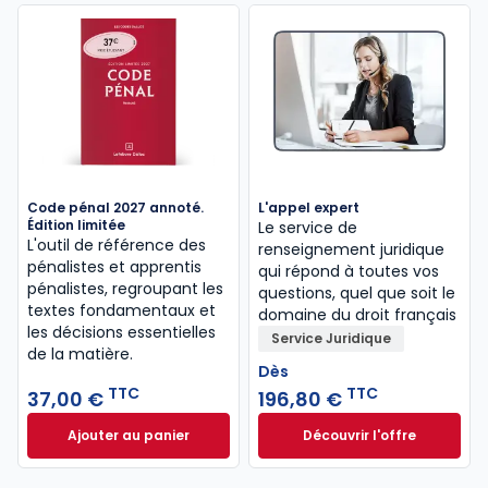
Code pénal 2027 annoté.
L'appel expert
Édition limitée
Le service de
L'outil de référence des
renseignement juridique
pénalistes et apprentis
qui répond à toutes vos
pénalistes, regroupant les
questions, quel que soit le
textes fondamentaux et
domaine du droit français
les décisions essentielles
Service Juridique
de la matière.
Dès
TTC
TTC
37,00 €
196,80 €
Ajouter au panier
Découvrir l'offre
Code pénal 2027 annoté. Édition limitée à 37,00 € 
L'appel expert à p
Dès
196,80 €
TTC