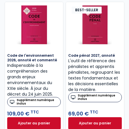
BEST-SELLER
Code de l'environnement
Code pénal 2027, annoté
2026, annoté et commenté
L'outil de référence des
Indispensable à la
pénalistes et apprentis
compréhension des
pénalistes, regroupant les
grands enjeux
textes fondamentaux et
environnementaux du
les décisions essentielles
XXIe siècle. À jour du
de la matière.
décret du 24 juin 2025.
Supplément numérique
inclus
Supplément numérique
inclus
TTC
TTC
109,00 €
69,00 €
Ajouter au panier
Ajouter au panier
Code de l'environnement 2026, annoté et comment
Code pénal 2027, 