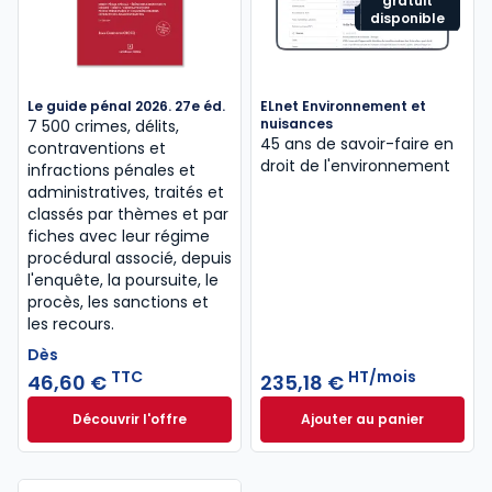
gratuit
disponible
Le guide pénal 2026. 27e éd.
ELnet Environnement et
nuisances
7 500 crimes, délits,
45 ans de savoir-faire en
contraventions et
droit de l'environnement
infractions pénales et
administratives, traités et
classés par thèmes et par
fiches avec leur régime
procédural associé, depuis
l'enquête, la poursuite, le
procès, les sanctions et
les recours.
Dès
TTC
HT/mois
46,60 €
235,18 €
Découvrir l'offre
Ajouter au panier
Le guide pénal 2026. 27e éd. à partir de
ELnet Environneme
Dès
46,60 €
TTC