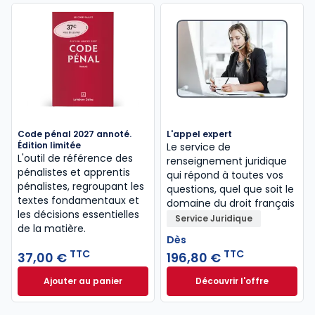
Code pénal 2027 annoté.
L'appel expert
Édition limitée
Le service de
L'outil de référence des
renseignement juridique
pénalistes et apprentis
qui répond à toutes vos
pénalistes, regroupant les
questions, quel que soit le
textes fondamentaux et
domaine du droit français
les décisions essentielles
Service Juridique
de la matière.
Dès
TTC
TTC
37,00 €
196,80 €
Ajouter au panier
Découvrir l'offre
Code pénal 2027 annoté. Édition limitée à 37,00 € 
L'appel expert à p
Dès
196,80 €
TTC