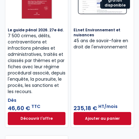
gratuit
disponible
Le guide pénal 2026. 27e éd.
ELnet Environnement et
nuisances
7 500 crimes, délits,
45 ans de savoir-faire en
contraventions et
droit de l'environnement
infractions pénales et
administratives, traités et
classés par thèmes et par
fiches avec leur régime
procédural associé, depuis
l'enquête, la poursuite, le
procès, les sanctions et
les recours.
Dès
TTC
HT/mois
46,60 €
235,18 €
Découvrir l'offre
Ajouter au panier
Le guide pénal 2026. 27e éd. à partir de
ELnet Environneme
Dès
46,60 €
TTC