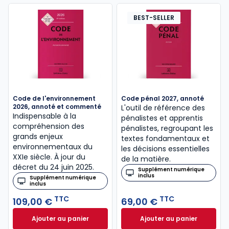
BEST-SELLER
Code de l'environnement
Code pénal 2027, annoté
2026, annoté et commenté
L'outil de référence des
Indispensable à la
pénalistes et apprentis
compréhension des
pénalistes, regroupant les
grands enjeux
textes fondamentaux et
environnementaux du
les décisions essentielles
XXIe siècle. À jour du
de la matière.
décret du 24 juin 2025.
Supplément numérique
inclus
Supplément numérique
inclus
TTC
TTC
109,00 €
69,00 €
Ajouter au panier
Ajouter au panier
Code de l'environnement 2026, annoté et comment
Code pénal 2027, 