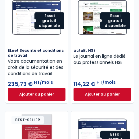
Essai
Essai
gratuit
gratuit
disponible
disponible
ELnet Sécurité et conditions
actuEL HSE
de travail
Le journal en ligne dédié
Votre documentation en
aux professionnels HSE
droit de la sécurité ​et des
conditions de travail
HT/mois
HT/mois
235,73 €
114,22 €
Ajouter au panier
Ajouter au panier
ELnet Sécurité et conditions de travail à 235,73 €
actuEL HSE à 114,2
H
BEST-SELLER
Essai