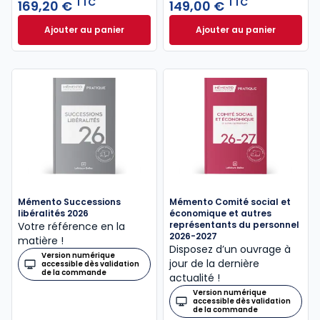
TTC
TTC
169,20 €
149,00 €
Ajouter au panier
Ajouter au panier
Mémento Paie 2026 - 100% numérique à 169,20 € T
Mémento Associati
Mémento Successions
Mémento Comité social et
libéralités 2026
économique et autres
représentants du personnel
Votre référence en la
2026-2027
matière !
Disposez d’un ouvrage à
Version numérique
jour de la dernière
accessible dès validation
de la commande
actualité !
Version numérique
accessible dès validation
de la commande