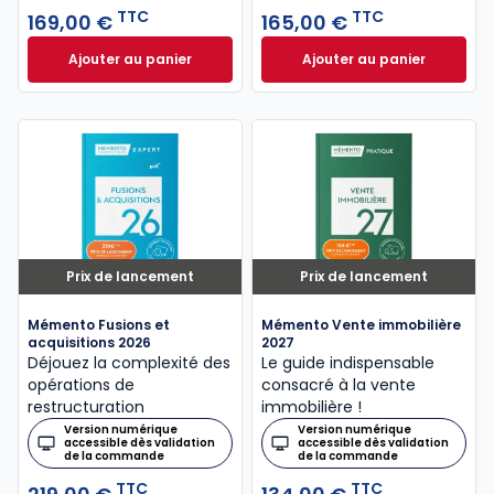
TTC
TTC
169,00 €
165,00 €
Ajouter au panier
Ajouter au panier
Mémento Successions libéralités 2026 à 169,00 € T
Mémento Comité so
Prix de lancement
Prix de lancement
Mémento Fusions et
Mémento Vente immobilière
acquisitions 2026
2027
Déjouez la complexité des
Le guide indispensable
opérations de
consacré à la vente
restructuration
immobilière !
Version numérique
Version numérique
accessible dès validation
accessible dès validation
de la commande
de la commande
TTC
TTC