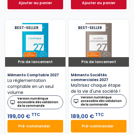
Ajouter au panier
Ajouter au panier
Mémento Fiscal 2026 à 215,00 € TTC
Mémento Social 20
BEST-SELLER
BEST-SELLER
Prix de lancement
Prix de lancement
Mémento Comptable 2027
Mémento Sociétés
commerciales 2027
La réglementation
Maîtrisez chaque étape
comptable en un seul
de la vie d'une société !
volume
Version numérique
Version numérique
accessible dès validation
accessible dès validation
de la commande
de la commande
TTC
TTC
199,00 €
189,00 €
Pré-commander
Pré-commander
Mémento Comptable 2027 à 199,00 € TTC
Mémento Sociétés