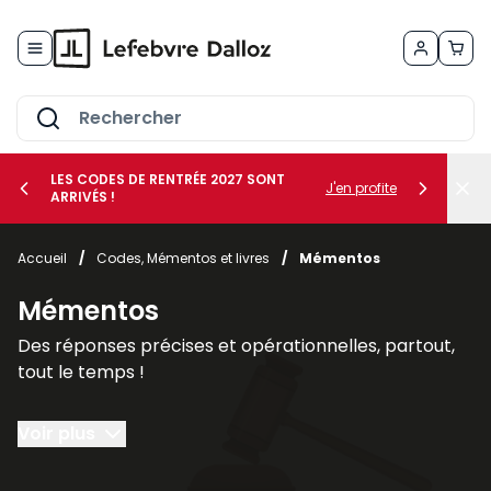
Allez au contenu
LES CODES DE RENTRÉE 2027 SONT
J'en profite
ARRIVÉS !
her le sous-menu Vos métiers
Accueil
/
Codes, Mémentos et livres
/
Mémentos
her le sous-menu Vos besoins
Mémentos
Des réponses précises et opérationnelles, partout,
tout le temps !
Le
Mémento
est un véritable
outil de travail
Voir plus
couvrant l'intégralité d'une matière pour traiter
toutes vos problématiques.