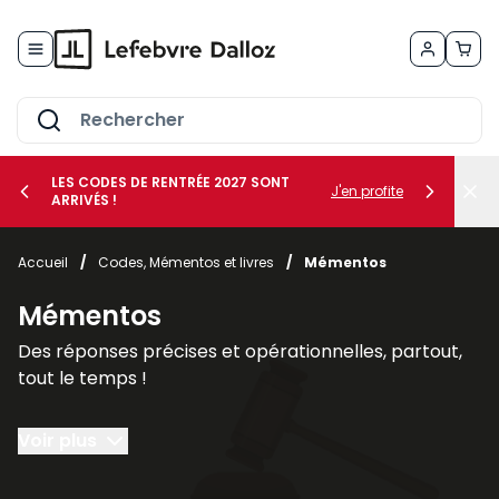
Allez au contenu
LES CODES DE RENTRÉE 2027 SONT
J'en profite
ARRIVÉS !
her le sous-menu Vos métiers
Accueil
/
Codes, Mémentos et livres
/
Mémentos
her le sous-menu Vos besoins
Mémentos
Des réponses précises et opérationnelles, partout,
tout le temps !
Le
Mémento
est un véritable
outil de travail
Voir plus
couvrant l'intégralité d'une matière pour traiter
toutes vos problématiques.