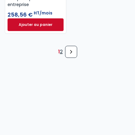
entreprise
HT/mois
258,56 €
Ajouter au panier
Elnet Droit européen des affaires à 258,56 €
HT/mo
1
2