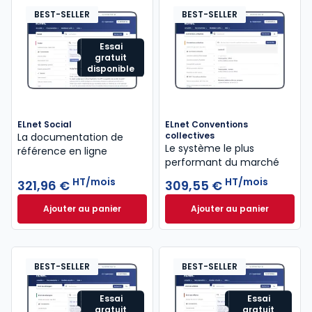
BEST-SELLER
BEST-SELLER
Essai
gratuit
disponible
ELnet Social
ELnet Conventions
collectives
La documentation de
Le système le plus
référence en ligne
performant du marché
HT/mois
HT/mois
321,96 €
309,55 €
Ajouter au panier
Ajouter au panier
ELnet Social à 321,96 €
HT/mois
ELnet Conventions
BEST-SELLER
BEST-SELLER
Essai
Essai
gratuit
gratuit