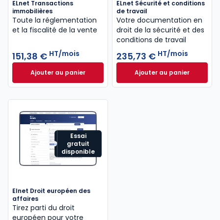
ELnet Transactions
ELnet Sécurité et conditions
immobilières
de travail
Toute la réglementation
Votre documentation en
et la fiscalité de la vente
droit de la sécurité ​et des
conditions de travail
HT/mois
HT/mois
151,38 €
235,73 €
Ajouter au panier
Ajouter au panier
ELnet Transactions immobilières à 151,38 €
ELnet Sécurité et 
HT/mois
Essai
gratuit
disponible
Elnet Droit européen des
affaires
Tirez parti du droit
européen pour votre