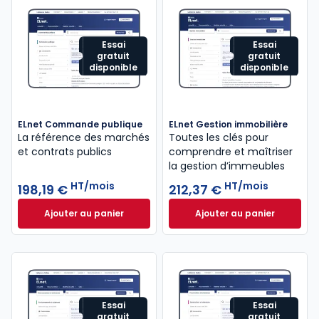
Essai
Essai
gratuit
gratuit
disponible
disponible
ELnet Commande publique
ELnet Gestion immobilière
La référence des marchés
Toutes les clés pour
et contrats publics
comprendre et maîtriser
la gestion d’immeubles
HT/mois
HT/mois
198,19 €
212,37 €
Ajouter au panier
Ajouter au panier
ELnet Commande publique à 198,19 €
ELnet Gestion immo
HT/mois
Essai
Essai
gratuit
gratuit