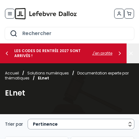
Allez au contenu
LES CODES DE RENTRÉE 2027 SONT
J'en profite
ARRIVÉS !
her le sous-menu Vos métiers
Accueil
/
Solutions numériques
/
Documentation experte par
thématiques
/
ELnet
her le sous-menu Vos besoins
ELnet
Trier par