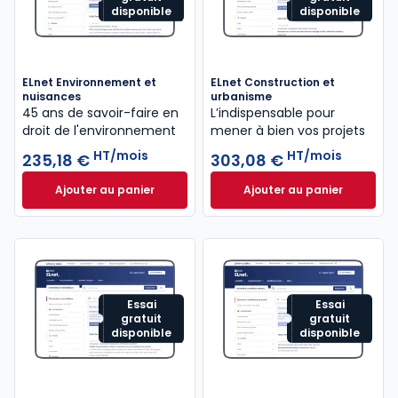
disponible
disponible
ELnet Environnement et
ELnet Construction et
nuisances
urbanisme
45 ans de savoir-faire en
L’indispensable pour
droit de l'environnement
mener à bien vos projets
HT/mois
HT/mois
235,18 €
303,08 €
Ajouter au panier
Ajouter au panier
ELnet Environnement et nuisances à 235,18 €
ELnet Constructio
HT/mo
Essai
Essai
gratuit
gratuit
disponible
disponible