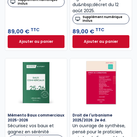
inclus
du&nbsp;décret du 12
août 2025.
Supplément numérique
inclus
TTC
TTC
89,00 €
89,00 €
Ajouter au panier
Ajouter au panier
Code des baux 2026, Annoté et commenté à 89,00 
Code de la constr
Mémento Baux commerciaux
Droit de l'urbanisme
2025-2026
2025/2026. 2e éd.
Sécurisez vos baux et
Un ouvrage de synthèse,
gagnez en sérénité
pensé pour le praticien,