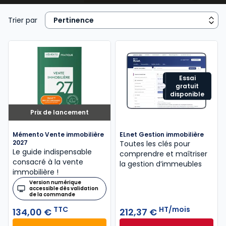
Immobilier
ou
RDI - Urbanisme, Construction
, le
Mémento Gestion immobili
ère
, le
Mémento vente
Trier par
immobilière
, les Dalloz Action
Droit et pratique des
baux d’habitation
,
Droit et pratique des baux
commerciaux
, le
Code des baux
,
Code de la
copropriété
offrent une veille juridique efficace aux
avocats, notaires, agents immobiliers, juristes et
Essai
gratuit
étudiants.
disponible
Prix de lancement
Mémento Vente immobilière
ELnet Gestion immobilière
2027
Toutes les clés pour
Le guide indispensable
comprendre et maîtriser
consacré à la vente
la gestion d’immeubles
immobilière !
Version numérique
accessible dès validation
de la commande
TTC
HT/mois
134,00 €
212,37 €