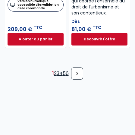
qui aborde l'ensemble du
Version numérique
accessible dès validation
droit de l'urbanisme et
de la commande
son contentieux.
Dès
TTC
TTC
209,00 €
81,00 €
Ajouter au panier
Découvrir l'offre
Mémento Baux commerciaux 2025-2026 à 209,00 €
Droit de l'urbanis
Dès
81,00 €
TTC
1
2
3
4
5
6