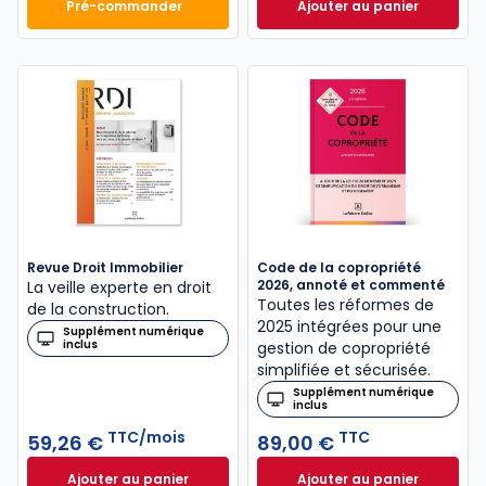
Pré-commander
Ajouter au panier
Mémento Vente immobilière 2027 à 134,00 € TTC
ELnet Gestion immo
Revue Droit Immobilier
Code de la copropriété
2026, annoté et commenté
La veille experte en droit
Toutes les réformes de
de la construction.
2025 intégrées pour une
Supplément numérique
inclus
gestion de copropriété
simplifiée et sécurisée.
Supplément numérique
inclus
TTC/mois
TTC
59,26 €
89,00 €
Ajouter au panier
Ajouter au panier