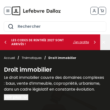
Allez au contenu
LES CODES DE RENTRÉE 2027 SONT
J'en profite
ARRIVÉS !
her le sous-menu Vos métiers
Accueil
/
Thématiques
/
Droit immobilier
her le sous-menu Vos besoins
Droit immobilier
Le droit immobilier couvre des domaines complexes
: baux, vente d’immeuble, copropriété, urbanisme,
dans un cadre législatif en constante évolution.
Voir plus
Nos publications spécialisées en droit immobilier, tel
que les revues
AJDI - Actualité Juridique Droit