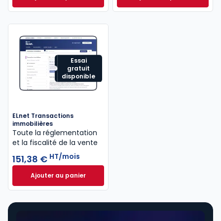
Revue Droit Immobilier à 59,26 €
TTC/mois
Code de la coprop
Essai
gratuit
disponible
ELnet Transactions
immobilières
Toute la réglementation
et la fiscalité de la vente
HT/mois
151,38 €
Ajouter au panier
ELnet Transactions immobilières à 151,38 €
HT/mois