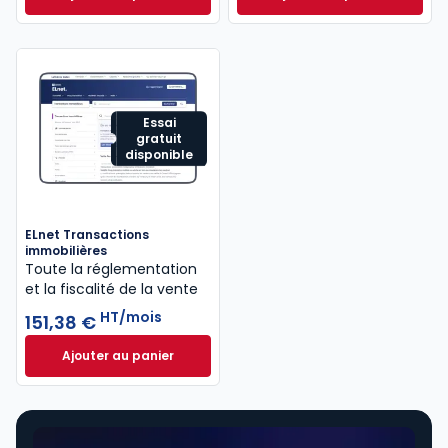
Revue Droit Immobilier à 59,26 €
TTC/mois
Code de la coprop
Essai
gratuit
disponible
ELnet Transactions
immobilières
Toute la réglementation
et la fiscalité de la vente
HT/mois
151,38 €
Ajouter au panier
ELnet Transactions immobilières à 151,38 €
HT/mois