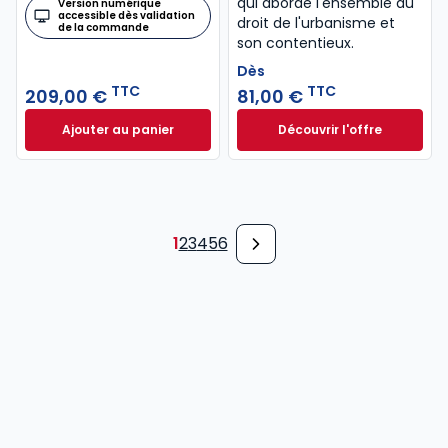
qui aborde l'ensemble du
Version numérique
accessible dès validation
droit de l'urbanisme et
de la commande
son contentieux.
Dès
TTC
TTC
209,00 €
81,00 €
Ajouter au panier
Découvrir l'offre
Mémento Baux commerciaux 2025-2026 à 209,00 €
Droit de l'urbanis
Dès
81,00 €
TTC
1
2
3
4
5
6