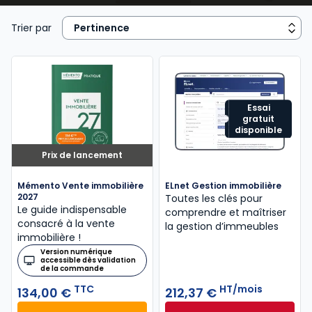
Immobilier
ou
RDI - Urbanisme, Construction
, le
Mémento Gestion immobili
ère
, le
Mémento vente
Trier par
immobilière
, les Dalloz Action
Droit et pratique des
baux d’habitation
,
Droit et pratique des baux
commerciaux
, le
Code des baux
,
Code de la
copropriété
offrent une veille juridique efficace aux
avocats, notaires, agents immobiliers, juristes et
Essai
gratuit
étudiants.
disponible
Prix de lancement
Mémento Vente immobilière
ELnet Gestion immobilière
2027
Toutes les clés pour
Le guide indispensable
comprendre et maîtriser
consacré à la vente
la gestion d’immeubles
immobilière !
Version numérique
accessible dès validation
de la commande
TTC
HT/mois
134,00 €
212,37 €