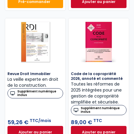
Pré-commander
Ajouter au panier
Mémento Vente immobilière 2027 à 134,00 € TTC
ELnet Gestion immo
Revue Droit Immobilier
Code de la copropriété
2026, annoté et commenté
La veille experte en droit
Toutes les réformes de
de la construction.
2025 intégrées pour une
Supplément numérique
inclus
gestion de copropriété
simplifiée et sécurisée.
Supplément numérique
inclus
TTC/mois
TTC
59,26 €
89,00 €
Ajouter au panier
Ajouter au panier