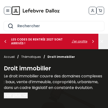
Allez au contenu
LES CODES DE RENTRÉE 2027 SONT
J'en profite
ARRIVÉS !
her le sous-menu Vos métiers
Accueil
/
Thématiques
/
Droit immobilier
her le sous-menu Vos besoins
Droit immobilier
Le droit immobilier couvre des domaines complexes
: baux, vente d’immeuble, copropriété, urbanisme,
dans un cadre législatif en constante évolution.
Voir plus
Nos publications spécialisées en droit immobilier, tel
que les revues
AJDI - Actualité Juridique Droit