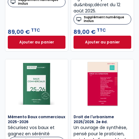
inclus
du&nbsp;décret du 12
août 2025.
Supplément numérique
inclus
TTC
TTC
89,00 €
89,00 €
Ajouter au panier
Ajouter au panier
Code des baux 2026, Annoté et commenté à 89,00 
Code de la constr
Mémento Baux commerciaux
Droit de l'urbanisme
2025-2026
2025/2026. 2e éd.
Sécurisez vos baux et
Un ouvrage de synthèse,
gagnez en sérénité
pensé pour le praticien,