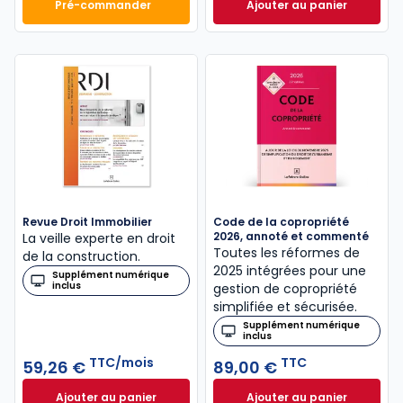
Pré-commander
Ajouter au panier
Mémento Vente immobilière 2027 à 134,00 € TTC
ELnet Gestion immo
Revue Droit Immobilier
Code de la copropriété
2026, annoté et commenté
La veille experte en droit
Toutes les réformes de
de la construction.
2025 intégrées pour une
Supplément numérique
inclus
gestion de copropriété
simplifiée et sécurisée.
Supplément numérique
inclus
TTC/mois
TTC
59,26 €
89,00 €
Ajouter au panier
Ajouter au panier