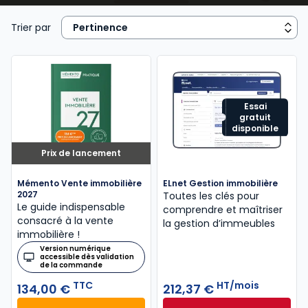
Immobilier
ou
RDI - Urbanisme, Construction
, le
Mémento Gestion immobili
ère
, le
Mémento vente
Trier par
immobilière
, les Dalloz Action
Droit et pratique des
baux d’habitation
,
Droit et pratique des baux
commerciaux
, le
Code des baux
,
Code de la
copropriété
offrent une veille juridique efficace aux
avocats, notaires, agents immobiliers, juristes et
Essai
gratuit
étudiants.
disponible
Prix de lancement
Mémento Vente immobilière
ELnet Gestion immobilière
2027
Toutes les clés pour
Le guide indispensable
comprendre et maîtriser
consacré à la vente
la gestion d’immeubles
immobilière !
Version numérique
accessible dès validation
de la commande
TTC
HT/mois
134,00 €
212,37 €