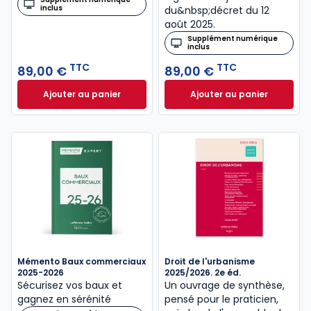
inclus
du&nbsp;décret du 12
août 2025.
Supplément numérique
inclus
TTC
TTC
89,00 €
89,00 €
Ajouter au panier
Ajouter au panier
Code des baux 2026, Annoté et commenté à 89,00 
Code de la constr
Mémento Baux commerciaux
Droit de l'urbanisme
2025-2026
2025/2026. 2e éd.
Sécurisez vos baux et
Un ouvrage de synthèse,
gagnez en sérénité
pensé pour le praticien,