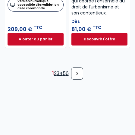
qui aborde l'ensemble du
Version numérique
accessible dès validation
droit de l'urbanisme et
de la commande
son contentieux.
Dès
TTC
TTC
209,00 €
81,00 €
Ajouter au panier
Découvrir l'offre
Mémento Baux commerciaux 2025-2026 à 209,00 €
Droit de l'urbanis
Dès
81,00 €
TTC
1
2
3
4
5
6