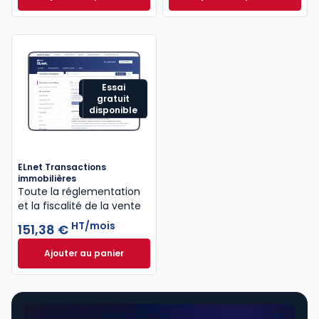
Revue Droit Immobilier à 59,26 €
TTC/mois
Code de la coprop
Essai
gratuit
disponible
ELnet Transactions
immobilières
Toute la réglementation
et la fiscalité de la vente
HT/mois
151,38 €
Ajouter au panier
ELnet Transactions immobilières à 151,38 €
HT/mois