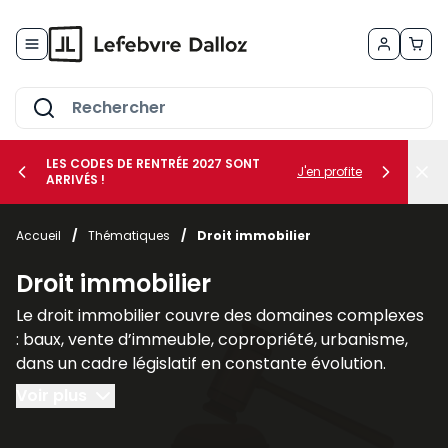
Allez au contenu
LES CODES DE RENTRÉE 2027 SONT
J'en profite
ARRIVÉS !
her le sous-menu Vos métiers
Accueil
/
Thématiques
/
Droit immobilier
her le sous-menu Vos besoins
Droit immobilier
Le droit immobilier couvre des domaines complexes
: baux, vente d’immeuble, copropriété, urbanisme,
dans un cadre législatif en constante évolution.
Voir plus
Nos publications spécialisées en droit immobilier, tel
que les revues
AJDI - Actualité Juridique Droit