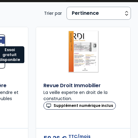
Trier par
Essai
gratuit
disponible
ère
Revue Droit Immobilier
rendre et
La veille experte en droit de la
eubles
construction.
Supplément numérique inclus
TTC/mois