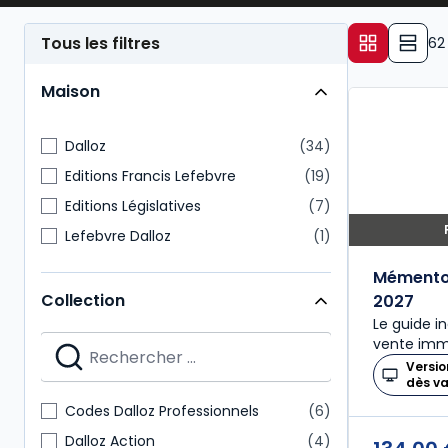
Tous les filtres
62
Maison
Dalloz
34
Editions Francis Lefebvre
19
Editions Législatives
7
Lefebvre Dalloz
1
Mémento 
Collection
2027
Le guide i
vente immo
Versio
dès v
Codes Dalloz Professionnels
6
Dalloz Action
4