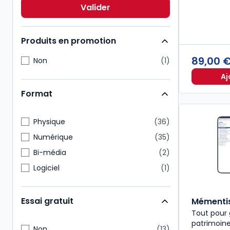
Multimatières
6
Valider
Social
6
Produits en promotion
89,00 
Non
1
Aj
Format
Physique
36
Numérique
35
Bi-média
2
Logiciel
1
Essai gratuit
Mémentis
Tout pour
patrimoine
Non
13