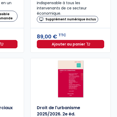
 en un
indispensable à tous les
intervenants de ce secteur
économique.
ssible
ommande
Supplément numérique inclus
TTC
89,00 €
Ajouter au panier
 Urbanisme Construction 2026 à 194,00 € TTC
Code des baux 2026, An
ciaux
Droit de l'urbanisme
2025/2026. 2e éd.