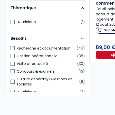
Enseignants
25
commen
Thématique
L'outil ind
Étudiants
24
acteurs de
Conseiller en gestion patrimoine
17
logement. 
IA juridique
1
12 août 20
Expert-comptable
17
Suppl
Administratif et financier
13
Besoins
Commissaire aux comptes
12
89,00 
Recherche et documentation
46
Aj
Gestion opérationnelle
38
Veille et actualité
30
Concours & examen
13
Culture générale/Questions de
8
sociétés
IA juridique
2