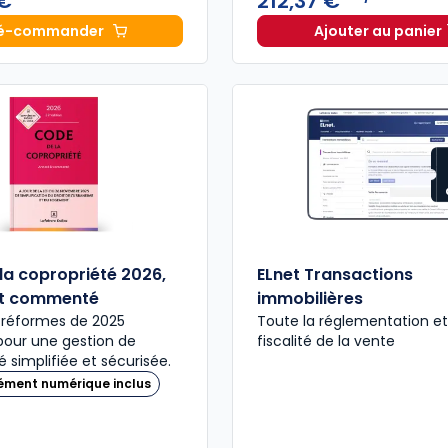
 €
212,37 €
é-commander
Ajouter au panier
Mémento Vente immobilière 2027 à 134,00 € TTC
ELnet Ge
la copropriété 2026,
ELnet Transactions
et commenté
immobilières
 réformes de 2025
Toute la réglementation et
pour une gestion de
fiscalité de la vente
é simplifiée et sécurisée.
ément numérique inclus