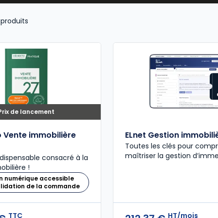
produits
Prix de lancement
Vente immobilière
ELnet Gestion immobili
Toutes les clés pour comp
maîtriser la gestion d’imm
ndispensable consacré à la
bilière !
n numérique accessible
alidation de la commande
TTC
HT/mois