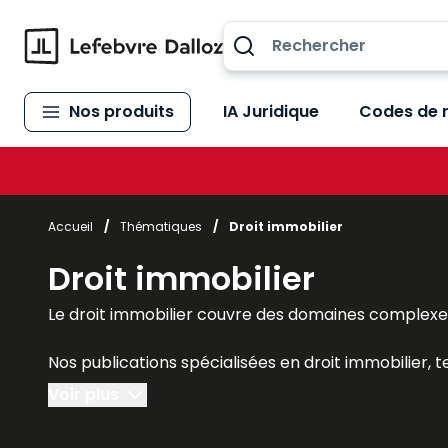
Allez au contenu
Nos produits
IA Juridique
Codes de 
Accueil
/
Thématiques
/
Droit immobilier
Droit immobilier
Le droit immobilier couvre des domaines complexes 
Nos publications spécialisées en droit immobilier, t
Gestion immobili
ère
, le
Mémento vente immobiliè
Voir plus
Code des baux
,
Code de la copropriété
offrent une 