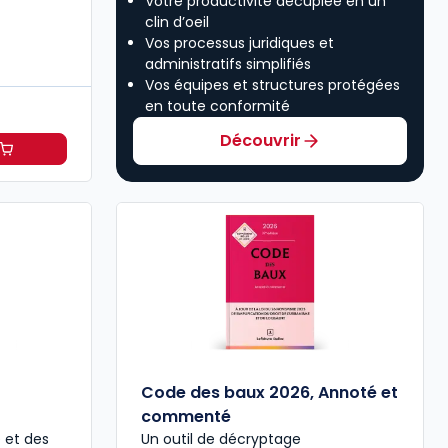
Votre productivité décuplée en un
clin d’oeil
Vos processus juridiques et
administratifs simplifiés
Vos équipes et structures protégées
en toute conformité
Découvrir
89,00 € TTC
ansactions immobilières à 151,38 €
HT/mois
Code des baux 2026, Annoté et
commenté
e et des
Un outil de décryptage