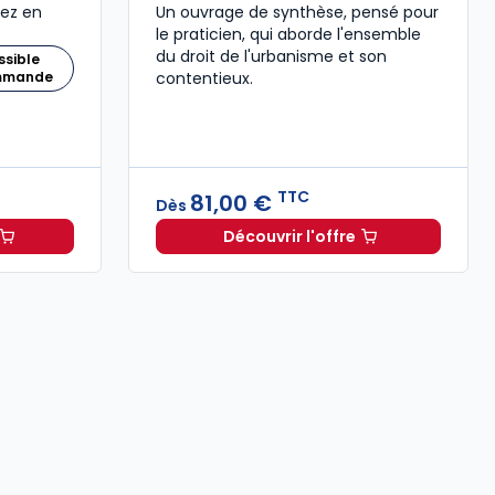
nez en
Un ouvrage de synthèse, pensé pour
le praticien, qui aborde l'ensemble
du droit de l'urbanisme et son
ssible
ommande
contentieux.
TTC
81,00 €
Dès
Découvrir l'offre
noté et commenté à 89,00 € TTC
 Baux commerciaux 2025-2026 à 209,00 € TTC
Droit de l'urbanisme 202