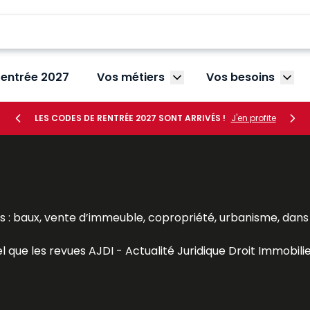
rentrée 2027
Vos métiers
Vos besoins
Afficher le sous-menu V
Affic
LES CODES DE RENTRÉE 2027 SONT ARRIVÉS !
J'en profite
: baux, vente d’immeuble, copropriété, urbanisme, dans u
el que les revues
AJDI - Actualité Juridique Droit Immobili
re
, les Dalloz Action
Droit et pratique des baux d’habitati
veille juridique efficace aux avocats, notaires, agents immo