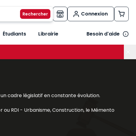
Connexion
Étudiants
Librairie
Besoin d'aide
os métiers
her le sous-menu Vos besoins
n cadre législatif en constante évolution.
er
ou
RDI - Urbanisme, Construction
, le
Mémento
on
,
Droit et pratique des baux commerciaux
, le
biliers, juristes et étudiants.