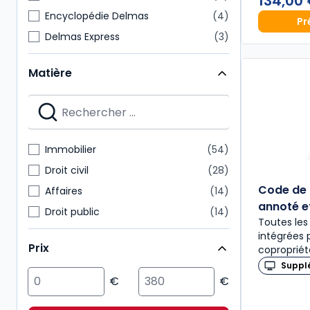
134,00
Encyclopédie Delmas
4
Pr
Delmas Express
3
Mémentos pratiques
3
Matière
Thèmes et commentaires
3
Cours
2
Dossiers pratiques
2
Mémentos
2
Immobilier
54
Revues d'actualité
2
Droit civil
28
Code de 
Affaires
14
annoté 
Droit public
14
Toutes les
Fiscal
13
intégrées 
Prix
copropriét
Environnement
12
Suppl
Patrimoine
12
Action sociale
6