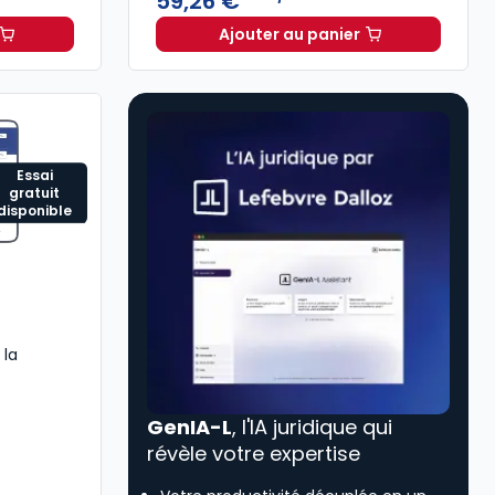
59,26 €
Ajouter au panier
stion immobilière à 212,37 €
HT/mois
Revue Droit Immobilier 
Essai
gratuit
disponible
 la
GenIA-L
, l'IA juridique qui
révèle votre expertise