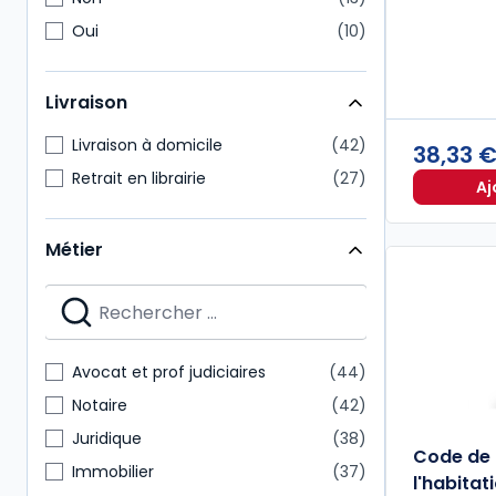
Oui
10
Livraison
Livraison à domicile
42
38,33 
Retrait en librairie
27
Aj
Métier
Avocat et prof judiciaires
44
Notaire
42
Juridique
38
Code de 
Immobilier
37
l'habitat