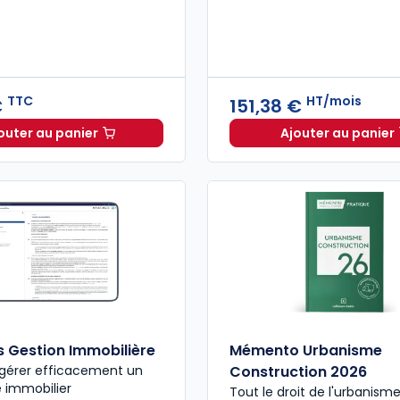
TTC
HT/mois
€
151,38 €
outer au panier
Ajouter au panier
Code de la copropriété 2026, annoté et commenté à 
ELnet Tr
 Gestion Immobilière
Mémento Urbanisme
 gérer efficacement un
Construction 2026
 immobilier
Tout le droit de l'urbanism