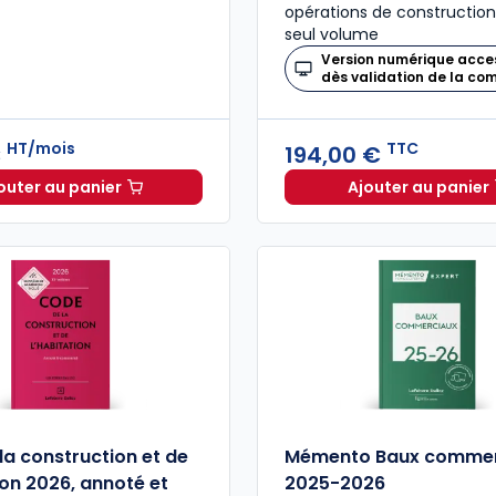
opérations de construction
seul volume
Version numérique acce
dès validation de la c
HT/mois
TTC
€
194,00 €
outer au panier
Ajouter au panier
Mémentis Gestion Immobilière à 38,33 €
HT/mois
Mémento
la construction et de
Mémento Baux commer
ion 2026, annoté et
2025-2026