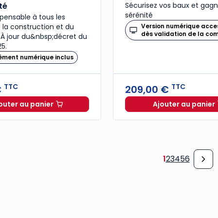
té
Sécurisez vos baux et gag
sérénité
ispensable à tous les
 la construction et du
Version numérique acce
dès validation de la c
À jour du&nbsp;décret du
25.
ément numérique inclus
TTC
TTC
€
209,00 €
outer au panier
Ajouter au panier
Code de la construction et de l'habitation 2026, an
Mémento
1
2
3
4
5
6