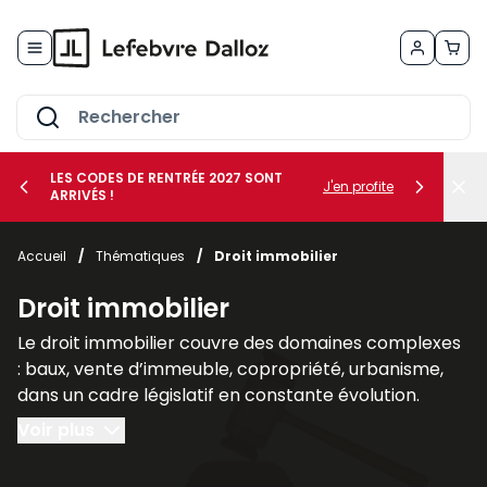
Allez au contenu
LES CODES DE RENTRÉE 2027 SONT
J'en profite
ARRIVÉS !
her le sous-menu Vos métiers
Accueil
/
Thématiques
/
Droit immobilier
her le sous-menu Vos besoins
Droit immobilier
Le droit immobilier couvre des domaines complexes
: baux, vente d’immeuble, copropriété, urbanisme,
dans un cadre législatif en constante évolution.
Voir plus
Nos publications spécialisées en droit immobilier, tel
que les revues
AJDI - Actualité Juridique Droit