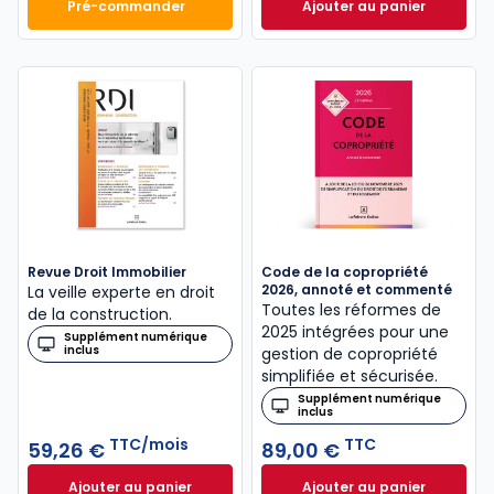
Pré-commander
Ajouter au panier
Mémento Vente immobilière 2027 à 134,00 € TTC
ELnet Gestion immo
Revue Droit Immobilier
Code de la copropriété
2026, annoté et commenté
La veille experte en droit
Toutes les réformes de
de la construction.
2025 intégrées pour une
Supplément numérique
inclus
gestion de copropriété
simplifiée et sécurisée.
Supplément numérique
inclus
TTC/mois
TTC
59,26 €
89,00 €
Ajouter au panier
Ajouter au panier