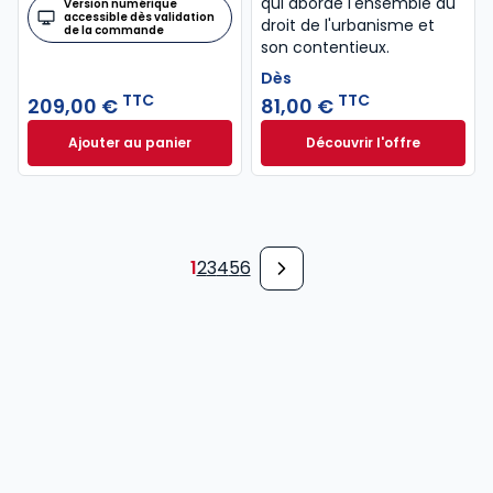
qui aborde l'ensemble du
Version numérique
accessible dès validation
droit de l'urbanisme et
de la commande
son contentieux.
Dès
TTC
TTC
209,00 €
81,00 €
Ajouter au panier
Découvrir l'offre
Mémento Baux commerciaux 2025-2026 à 209,00 €
Droit de l'urbanis
Dès
81,00 €
TTC
1
2
3
4
5
6