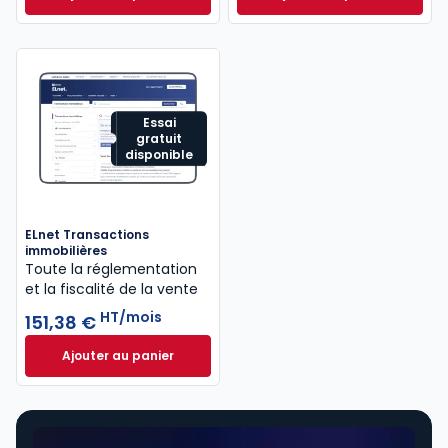
Revue Droit Immobilier à 59,26 €
TTC/mois
Code de la coprop
Essai
gratuit
disponible
ELnet Transactions
immobilières
Toute la réglementation
et la fiscalité de la vente
HT/mois
151,38 €
Ajouter au panier
ELnet Transactions immobilières à 151,38 €
HT/mois