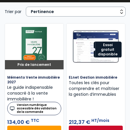
Immobilier
ou
RDI - Urbanisme, Construction
, le
Mémento Gestion immobili
ère
, le
Mémento vente
Trier par
immobilière
, les Dalloz Action
Droit et pratique des
baux d’habitation
,
Droit et pratique des baux
commerciaux
, le
Code des baux
,
Code de la
copropriété
offrent une veille juridique efficace aux
avocats, notaires, agents immobiliers, juristes et
Essai
gratuit
étudiants.
disponible
Prix de lancement
Mémento Vente immobilière
ELnet Gestion immobilière
2027
Toutes les clés pour
Le guide indispensable
comprendre et maîtriser
consacré à la vente
la gestion d’immeubles
immobilière !
Version numérique
accessible dès validation
de la commande
TTC
HT/mois
134,00 €
212,37 €