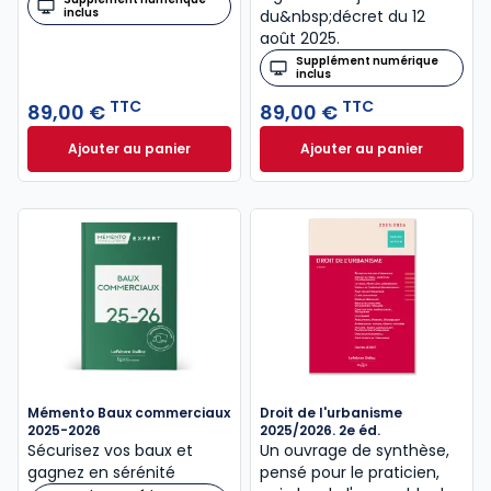
inclus
du&nbsp;décret du 12
août 2025.
Supplément numérique
inclus
TTC
TTC
89,00 €
89,00 €
Ajouter au panier
Ajouter au panier
Code des baux 2026, Annoté et commenté à 89,00 
Code de la constr
Mémento Baux commerciaux
Droit de l'urbanisme
2025-2026
2025/2026. 2e éd.
Sécurisez vos baux et
Un ouvrage de synthèse,
gagnez en sérénité
pensé pour le praticien,