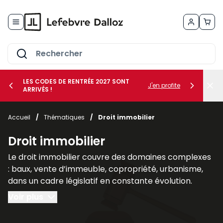
Allez au contenu
LES CODES DE RENTRÉE 2027 SONT
J'en profite
ARRIVÉS !
her le sous-menu Vos métiers
Accueil
/
Thématiques
/
Droit immobilier
her le sous-menu Vos besoins
Droit immobilier
Le droit immobilier couvre des domaines complexes
: baux, vente d’immeuble, copropriété, urbanisme,
dans un cadre législatif en constante évolution.
Voir plus
Nos publications spécialisées en droit immobilier, tel
que les revues
AJDI - Actualité Juridique Droit