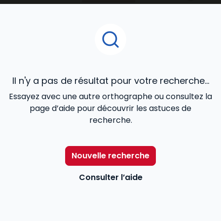
Immobilier
ou
RDI - Urbanisme, Construction
, le
Mémento Gestion immobili
ère
, le
Mémento vente
immobilière
, les Dalloz Action
Droit et pratique des
baux d’habitation
,
Droit et pratique des baux
commerciaux
, le
Code des baux
,
Code de la
copropriété
offrent une veille juridique efficace aux
avocats, notaires, agents immobiliers, juristes et
Il n'y a pas de résultat pour votre recherche...
étudiants.
Essayez avec une autre orthographe ou consultez la
page d’aide pour découvrir les astuces de
recherche.
Nouvelle recherche
Consulter l’aide