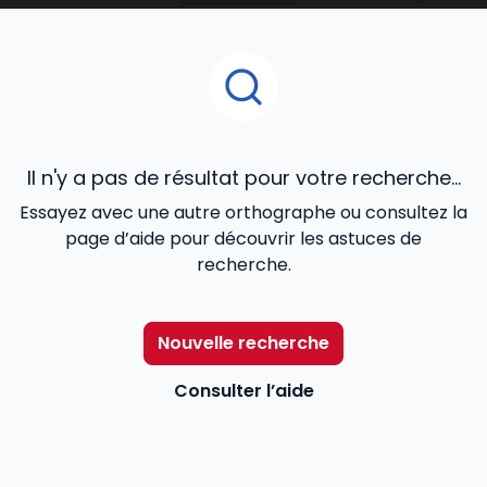
Immobilier
ou
RDI - Urbanisme, Construction
, le
Mémento Gestion immobili
ère
, le
Mémento vente
immobilière
, les Dalloz Action
Droit et pratique des
baux d’habitation
,
Droit et pratique des baux
commerciaux
, le
Code des baux
,
Code de la
copropriété
offrent une veille juridique efficace aux
avocats, notaires, agents immobiliers, juristes et
Il n'y a pas de résultat pour votre recherche...
étudiants.
Essayez avec une autre orthographe ou consultez la
page d’aide pour découvrir les astuces de
recherche.
Nouvelle recherche
Consulter l’aide