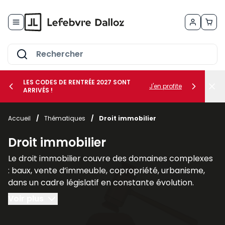
Allez au contenu
LES CODES DE RENTRÉE 2027 SONT
J'en profite
ARRIVÉS !
her le sous-menu Vos métiers
Accueil
/
Thématiques
/
Droit immobilier
her le sous-menu Vos besoins
Droit immobilier
Le droit immobilier couvre des domaines complexes
: baux, vente d’immeuble, copropriété, urbanisme,
dans un cadre législatif en constante évolution.
Voir plus
Nos publications spécialisées en droit immobilier, tel
que les revues
AJDI - Actualité Juridique Droit