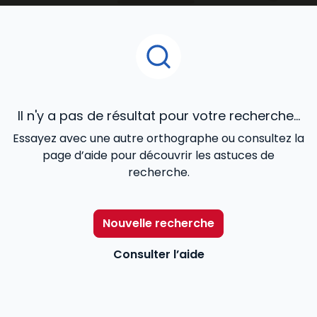
Immobilier
ou
RDI - Urbanisme, Construction
, le
Mémento Gestion immobili
ère
, le
Mémento vente
immobilière
, les Dalloz Action
Droit et pratique des
baux d’habitation
,
Droit et pratique des baux
commerciaux
, le
Code des baux
,
Code de la
copropriété
offrent une veille juridique efficace aux
avocats, notaires, agents immobiliers, juristes et
Il n'y a pas de résultat pour votre recherche...
étudiants.
Essayez avec une autre orthographe ou consultez la
page d’aide pour découvrir les astuces de
recherche.
Nouvelle recherche
Consulter l’aide