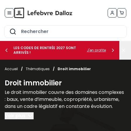
Allez au contenu
LES CODES DE RENTRÉE 2027 SONT
J'en profite
ARRIVÉS !
her le sous-menu Vos métiers
Accueil
/
Thématiques
/
Droit immobilier
her le sous-menu Vos besoins
Droit immobilier
Le droit immobilier couvre des domaines complexes
: baux, vente d’immeuble, copropriété, urbanisme,
dans un cadre législatif en constante évolution.
Voir plus
Nos publications spécialisées en droit immobilier, tel
que les revues
AJDI - Actualité Juridique Droit