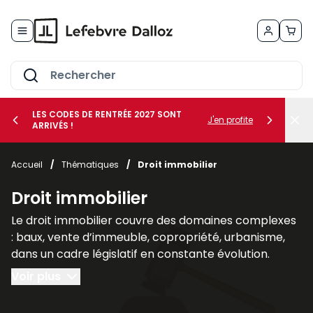
Allez au contenu
LES CODES DE RENTRÉE 2027 SONT
J'en profite
ARRIVÉS !
her le sous-menu Vos métiers
Accueil
/
Thématiques
/
Droit immobilier
her le sous-menu Vos besoins
Droit immobilier
Le droit immobilier couvre des domaines complexes
: baux, vente d’immeuble, copropriété, urbanisme,
dans un cadre législatif en constante évolution.
Voir plus
Nos publications spécialisées en droit immobilier, tel
que les revues
AJDI - Actualité Juridique Droit