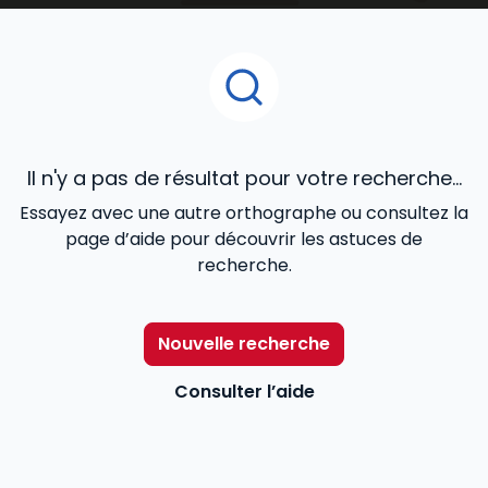
Immobilier
ou
RDI - Urbanisme, Construction
, le
Mémento Gestion immobili
ère
, le
Mémento vente
immobilière
, les Dalloz Action
Droit et pratique des
baux d’habitation
,
Droit et pratique des baux
commerciaux
, le
Code des baux
,
Code de la
copropriété
offrent une veille juridique efficace aux
avocats, notaires, agents immobiliers, juristes et
Il n'y a pas de résultat pour votre recherche...
étudiants.
Essayez avec une autre orthographe ou consultez la
page d’aide pour découvrir les astuces de
recherche.
Nouvelle recherche
Consulter l’aide