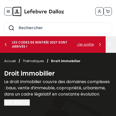
Allez au contenu
LES CODES DE RENTRÉE 2027 SONT
J'en profite
ARRIVÉS !
her le sous-menu Vos métiers
Accueil
/
Thématiques
/
Droit immobilier
her le sous-menu Vos besoins
Droit immobilier
Le droit immobilier couvre des domaines complexes
: baux, vente d’immeuble, copropriété, urbanisme,
dans un cadre législatif en constante évolution.
Voir plus
Nos publications spécialisées en droit immobilier, tel
que les revues
AJDI - Actualité Juridique Droit