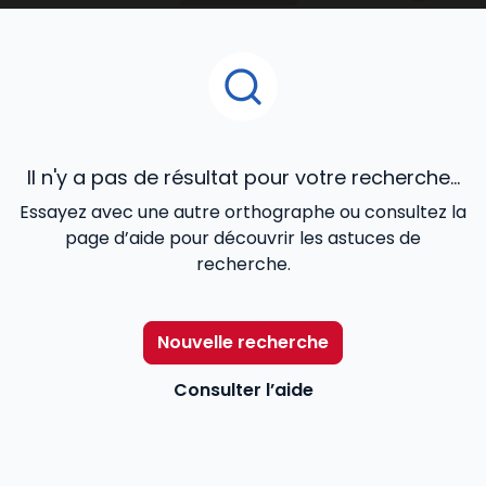
Immobilier
ou
RDI - Urbanisme, Construction
, le
Mémento Gestion immobili
ère
, le
Mémento vente
immobilière
, les Dalloz Action
Droit et pratique des
baux d’habitation
,
Droit et pratique des baux
commerciaux
, le
Code des baux
,
Code de la
copropriété
offrent une veille juridique efficace aux
avocats, notaires, agents immobiliers, juristes et
Il n'y a pas de résultat pour votre recherche...
étudiants.
Essayez avec une autre orthographe ou consultez la
page d’aide pour découvrir les astuces de
recherche.
Nouvelle recherche
Consulter l’aide