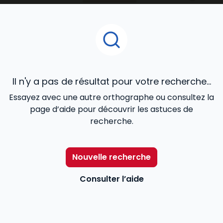
Immobilier
ou
RDI - Urbanisme, Construction
, le
Mémento Gestion immobili
ère
, le
Mémento vente
immobilière
, les Dalloz Action
Droit et pratique des
baux d’habitation
,
Droit et pratique des baux
commerciaux
, le
Code des baux
,
Code de la
copropriété
offrent une veille juridique efficace aux
avocats, notaires, agents immobiliers, juristes et
Il n'y a pas de résultat pour votre recherche...
étudiants.
Essayez avec une autre orthographe ou consultez la
page d’aide pour découvrir les astuces de
recherche.
Nouvelle recherche
Consulter l’aide