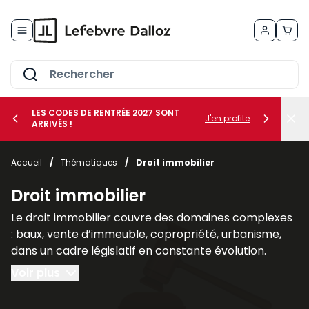
Allez au contenu
LES CODES DE RENTRÉE 2027 SONT
J'en profite
ARRIVÉS !
her le sous-menu Vos métiers
Accueil
/
Thématiques
/
Droit immobilier
her le sous-menu Vos besoins
Droit immobilier
Le droit immobilier couvre des domaines complexes
: baux, vente d’immeuble, copropriété, urbanisme,
dans un cadre législatif en constante évolution.
Voir plus
Nos publications spécialisées en droit immobilier, tel
que les revues
AJDI - Actualité Juridique Droit