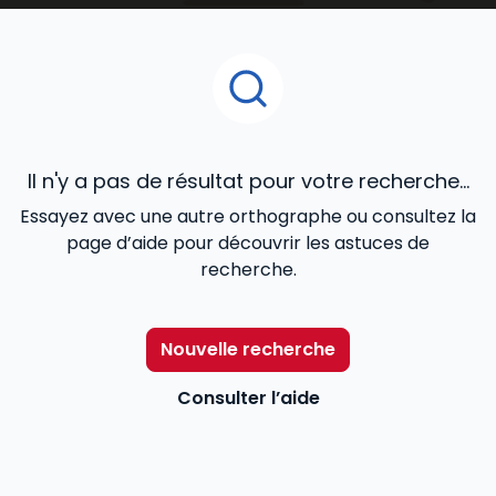
Immobilier
ou
RDI - Urbanisme, Construction
, le
Mémento Gestion immobili
ère
, le
Mémento vente
immobilière
, les Dalloz Action
Droit et pratique des
baux d’habitation
,
Droit et pratique des baux
commerciaux
, le
Code des baux
,
Code de la
copropriété
offrent une veille juridique efficace aux
avocats, notaires, agents immobiliers, juristes et
Il n'y a pas de résultat pour votre recherche...
étudiants.
Essayez avec une autre orthographe ou consultez la
page d’aide pour découvrir les astuces de
recherche.
Nouvelle recherche
Consulter l’aide