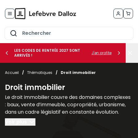
Allez au contenu
LES CODES DE RENTRÉE 2027 SONT
J'en profite
ARRIVÉS !
her le sous-menu Vos métiers
Accueil
/
Thématiques
/
Droit immobilier
her le sous-menu Vos besoins
Droit immobilier
Le droit immobilier couvre des domaines complexes
: baux, vente d’immeuble, copropriété, urbanisme,
dans un cadre législatif en constante évolution.
Voir plus
Nos publications spécialisées en droit immobilier, tel
que les revues
AJDI - Actualité Juridique Droit