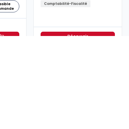
Comptabilité-Fiscalité
ssible
ommande
Découvrir
 Associations 2026 à 149,00 € TTC
tions numériques à destination des entreprises.