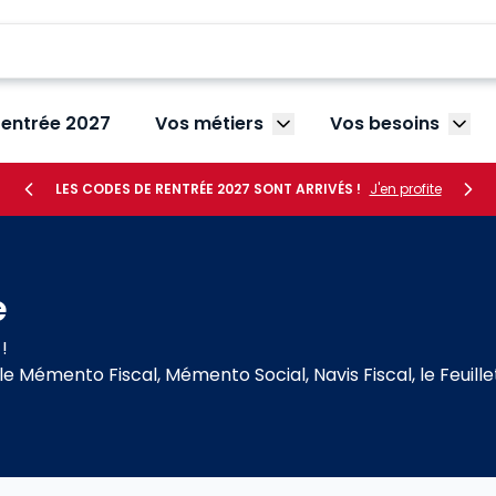
rentrée 2027
Vos métiers
Vos besoins
Afficher le sous-menu V
Affic
LES CODES DE RENTRÉE 2027 SONT ARRIVÉS !
J'en profite
e
!
émento Fiscal, Mémento Social, Navis Fiscal, le Feuillet R