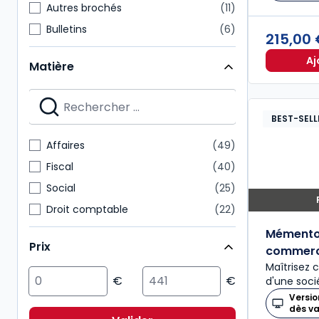
Autres brochés
11
Bulletins
6
215,00
Mémentos experts
5
Aj
Matière
Revues d'actualité
4
Revues de jurisprudence
3
Codes pratiques
2
BEST-SELL
Revues (N° Spéciaux)
2
Affaires
49
Revues Alertes et Conseils
2
Fiscal
40
Social
25
Droit comptable
22
Patrimoine
21
Mémento
Prix
commerc
Immobilier
19
Maîtrisez 
Droit civil
9
d'une soci
Association
5
Versio
dès v
International
2