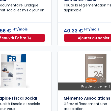
ocumentaire juridique
Toute la réglementation fi
oit social et mis à jour en
applicable
HT/mois
HT/mois
,56 €
40,33 €
écouvrir l'offre
Ajouter au panier
Navis Social à partir de
Dès
295,56 €
HT/mois
Mémentis
Prix de lancement
Rapide Fiscal Social
Mémento Associations
ualité fiscale et sociale
Gérez efficacement une
pour vous
association