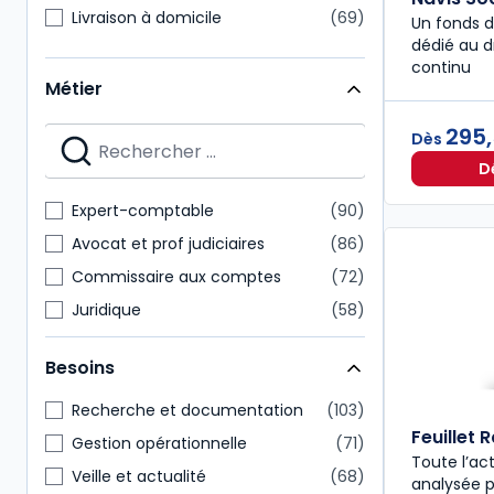
Livraison à domicile
69
Un fonds d
dédié au dr
continu
Métier
295
Dès
D
Expert-comptable
90
Avocat et prof judiciaires
86
Commissaire aux comptes
72
Juridique
58
Notaire
48
Besoins
Administratif et financier
47
Direction générale
47
Recherche et documentation
103
Feuillet 
Conseiller en gestion patrimoine
21
Gestion opérationnelle
71
Toute l’act
Paie
20
Veille et actualité
68
analysée 