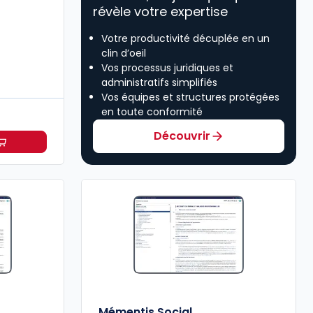
révèle votre expertise
Votre productivité décuplée en un
clin d’oeil
Vos processus juridiques et
administratifs simplifiés
Vos équipes et structures protégées
en toute conformité
s
Découvrir
C
scal à partir de
Dès
440,58 €
HT/mois
Mémentis Social