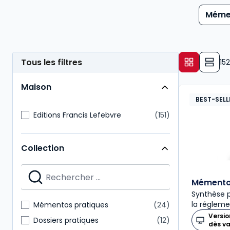
Méme
Tous les filtres
152
Maison
BEST-SELL
Editions Francis Lefebvre
151
Collection
Mémento 
Synthèse p
la régleme
Mémentos pratiques
24
Versio
Dossiers pratiques
12
dès v