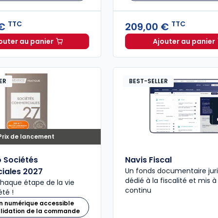
TTC
TTC
 €
209,00 €
outer au panier
Ajouter au panier
Mémento Fiscal 2026 à 215,00 € TTC
Mémento
ER
BEST-SELLER
Prix de lancement
 Sociétés
Navis Fiscal
iales 2027
Un fonds documentaire jur
dédié à la fiscalité et mis à
chaque étape de la vie
continu
été !
n numérique accessible
alidation de la commande