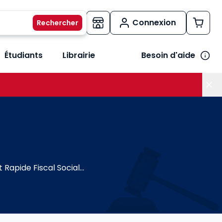
Connexion
Étudiants
Librairie
Besoin d'aide
os métiers
her le sous-menu Vos besoins
apide Fiscal Social...