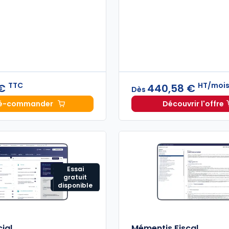
TTC
HT/moi
 €
440,58 €
Dès
é-commander
Découvrir l'offre
Mémento Sociétés commerciales 2027 à 189,00 € TT
Navis Fi
Essai
gratuit
disponible
ial
Mémentis Fiscal