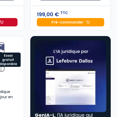
TTC
199,00 €
Pré-commander
 Social 2026 à 209,00 € TTC
Mémento Comptable 202
Essai
gratuit
disponible
idique
 jour en
GenIA-L
, l'IA juridique qui