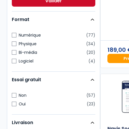
Valider
Multimatières
2
Format
Numérique
77
Physique
34
189,00
Bi-média
20
Pr
Logiciel
4
Essai gratuit
Non
57
Oui
23
Livraison
Navis Soc