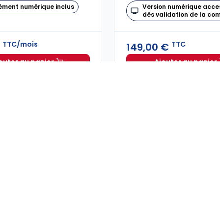
ément numérique inclus
Version numérique acce
dès validation de la c
TTC/mois
TTC
€
149,00 €
outer au panier
Ajouter au panier
Feuillet Rapide Fiscal Social à 41,43 €
TTC/mois
Mémento
1
2
3
4
5
6
7
: mémentos, revues, ouvrages juridiques, logiciels et solu