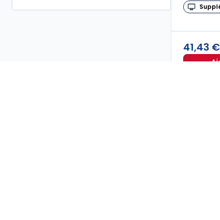
RH
20
Suppl
41,43 
Aj
Retrouvez nos produits Editions Francis Lefebvre (EFL) 