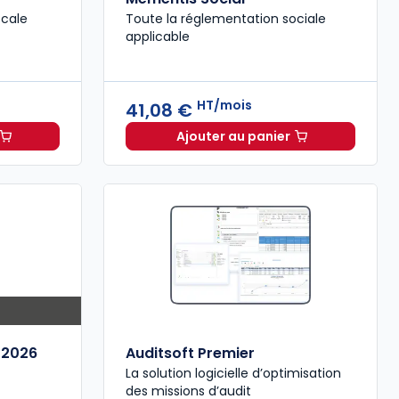
scale
Toute la réglementation sociale
applicable
HT/mois
41,08 €
Ajouter au panier
 Fiscal à 40,33 €
HT/mois
Mémentis Social à 41,08
 2026
Auditsoft Premier
La solution logicielle d’optimisation
des missions d’audit