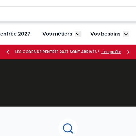
rentrée 2027
Vos métiers
Vos besoins
Afficher le sous-menu V
Affic
LES CODES DE RENTRÉE 2027 SONT ARRIVÉS !
J'en profite