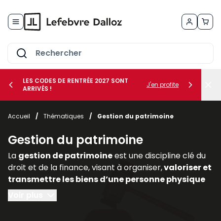
Allez au contenu
LES CODES DE RENTRÉE 2027 SONT
J'en profite
ARRIVÉS !
her le sous-menu Vos métiers
Accueil
/
Thématiques
/
Gestion du patrimoine
her le sous-menu Vos besoins
Gestion du patrimoine
La
gestion de patrimoine
est une discipline clé du
droit et de la finance, visant à organiser,
valoriser et
transmettre les biens d’une personne physique
ou morale
. Elle englobe des
dimensions civiles,
Voir plus
fiscales, financières et immobilières,
nécessitant
une approche transversale. Dans un contexte