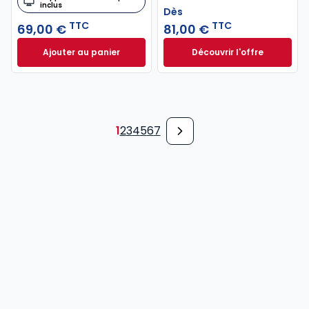
inclus
Dès
TTC
TTC
69,00 €
81,00 €
Ajouter au panier
Découvrir l'offre
Code de commerce 2027, annoté à 69,00 € TTC
Droit patrimonial d
Dès
81,00 €
TTC
1
2
3
4
5
6
7