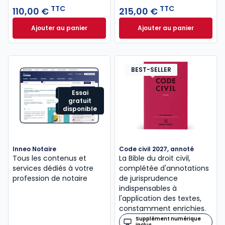
TTC
TTC
110,00 €
215,00 €
Ajouter au panier
Ajouter au panier
Guide du formaliste 2026 à 110,00 € TTC
Mémento Fiscal 20
BEST-SELLER
Essai
gratuit
disponible
Inneo Notaire
Code civil 2027, annoté
Tous les contenus et
La Bible du droit civil,
services dédiés à votre
complétée d'annotations
profession de notaire
de jurisprudence
indispensables à
l'application des textes,
constamment enrichies.
Supplément numérique
inclus