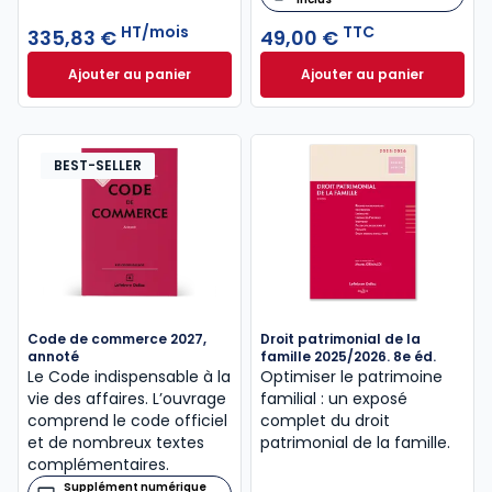
HT/mois
TTC
335,83 €
49,00 €
Ajouter au panier
Ajouter au panier
Inneo Notaire à 335,83 €
HT/mois
Code civil 2027, a
BEST-SELLER
Code de commerce 2027,
Droit patrimonial de la
annoté
famille 2025/2026. 8e éd.
Le Code indispensable à la
Optimiser le patrimoine
vie des affaires. L’ouvrage
familial : un exposé
comprend le code officiel
complet du droit
et de nombreux textes
patrimonial de la famille.
complémentaires.
Supplément numérique