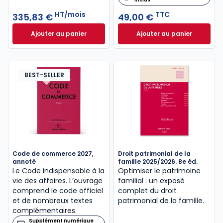
HT/mois
TTC
335,83 €
49,00 €
Ajouter au panier
Ajouter au panier
Inneo Notaire à 335,83 €
HT/mois
Code civil 2027, a
BEST-SELLER
Code de commerce 2027,
Droit patrimonial de la
annoté
famille 2025/2026. 8e éd.
Le Code indispensable à la
Optimiser le patrimoine
vie des affaires. L’ouvrage
familial : un exposé
comprend le code officiel
complet du droit
et de nombreux textes
patrimonial de la famille.
complémentaires.
Supplément numérique