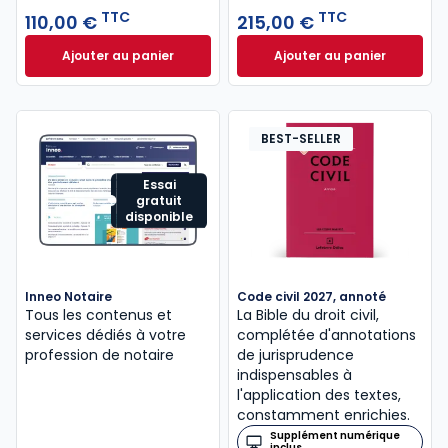
TTC
TTC
110,00 €
215,00 €
Ajouter au panier
Ajouter au panier
Guide du formaliste 2026 à 110,00 € TTC
Mémento Fiscal 20
BEST-SELLER
Essai
gratuit
disponible
Inneo Notaire
Code civil 2027, annoté
Tous les contenus et
La Bible du droit civil,
services dédiés à votre
complétée d'annotations
profession de notaire
de jurisprudence
indispensables à
l'application des textes,
constamment enrichies.
Supplément numérique
inclus