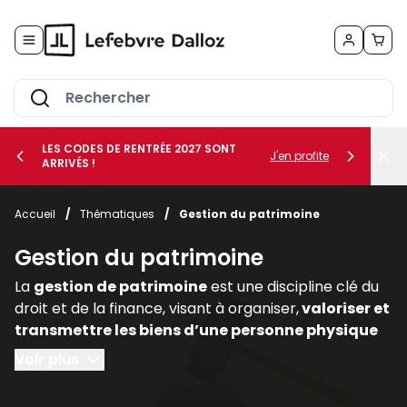
Allez au contenu
LES CODES DE RENTRÉE 2027 SONT
J'en profite
ARRIVÉS !
her le sous-menu Vos métiers
Accueil
/
Thématiques
/
Gestion du patrimoine
her le sous-menu Vos besoins
Gestion du patrimoine
La
gestion de patrimoine
est une discipline clé du
droit et de la finance, visant à organiser,
valoriser et
transmettre les biens d’une personne physique
ou morale
. Elle englobe des
dimensions civiles,
Voir plus
fiscales, financières et immobilières,
nécessitant
une approche transversale. Dans un contexte