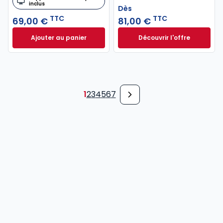
inclus
Dès
TTC
TTC
69,00 €
81,00 €
Ajouter au panier
Découvrir l'offre
Code de commerce 2027, annoté à 69,00 € TTC
Droit patrimonial d
Dès
81,00 €
TTC
1
2
3
4
5
6
7