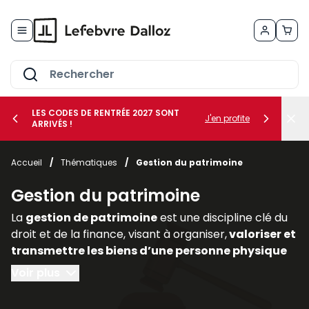
Allez au contenu
LES CODES DE RENTRÉE 2027 SONT
J'en profite
ARRIVÉS !
her le sous-menu Vos métiers
Accueil
/
Thématiques
/
Gestion du patrimoine
her le sous-menu Vos besoins
Gestion du patrimoine
La
gestion de patrimoine
est une discipline clé du
droit et de la finance, visant à organiser,
valoriser et
transmettre les biens d’une personne physique
ou morale
. Elle englobe des
dimensions civiles,
Voir plus
fiscales, financières et immobilières,
nécessitant
une approche transversale. Dans un contexte