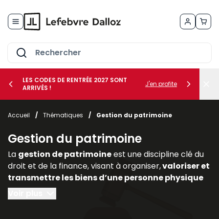
Allez au contenu
LES CODES DE RENTRÉE 2027 SONT
J'en profite
ARRIVÉS !
her le sous-menu Vos métiers
Accueil
/
Thématiques
/
Gestion du patrimoine
her le sous-menu Vos besoins
Gestion du patrimoine
La
gestion de patrimoine
est une discipline clé du
droit et de la finance, visant à organiser,
valoriser et
transmettre les biens d’une personne physique
ou morale
. Elle englobe des
dimensions civiles,
Voir plus
fiscales, financières et immobilières,
nécessitant
une approche transversale. Dans un contexte