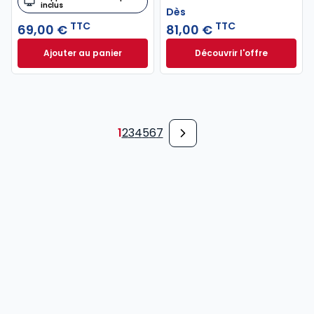
inclus
Dès
TTC
TTC
69,00 €
81,00 €
Ajouter au panier
Découvrir l'offre
Code de commerce 2027, annoté à 69,00 € TTC
Droit patrimonial d
Dès
81,00 €
TTC
1
2
3
4
5
6
7