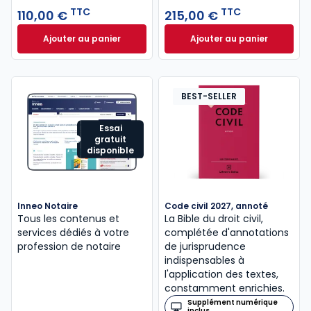
TTC
TTC
110,00 €
215,00 €
Ajouter au panier
Ajouter au panier
Guide du formaliste 2026 à 110,00 € TTC
Mémento Fiscal 20
BEST-SELLER
Essai
gratuit
disponible
Inneo Notaire
Code civil 2027, annoté
Tous les contenus et
La Bible du droit civil,
services dédiés à votre
complétée d'annotations
profession de notaire
de jurisprudence
indispensables à
l'application des textes,
constamment enrichies.
Supplément numérique
inclus