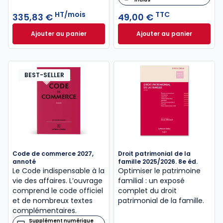
HT/mois
TTC
335,83 €
49,00 €
Ajouter au panier
Ajouter au panier
Inneo Notaire à 335,83 €
HT/mois
Code civil 2027, a
BEST-SELLER
Code de commerce 2027,
Droit patrimonial de la
annoté
famille 2025/2026. 8e éd.
Le Code indispensable à la
Optimiser le patrimoine
vie des affaires. L’ouvrage
familial : un exposé
comprend le code officiel
complet du droit
et de nombreux textes
patrimonial de la famille.
complémentaires.
Supplément numérique