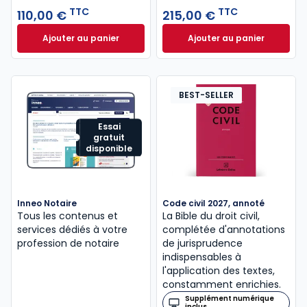
TTC
TTC
110,00 €
215,00 €
Ajouter au panier
Ajouter au panier
Guide du formaliste 2026 à 110,00 € TTC
Mémento Fiscal 20
BEST-SELLER
Essai
gratuit
disponible
Inneo Notaire
Code civil 2027, annoté
Tous les contenus et
La Bible du droit civil,
services dédiés à votre
complétée d'annotations
profession de notaire
de jurisprudence
indispensables à
l'application des textes,
constamment enrichies.
Supplément numérique
inclus