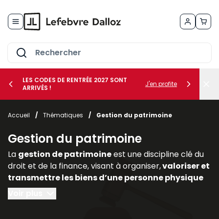
Allez au contenu
LES CODES DE RENTRÉE 2027 SONT
J'en profite
ARRIVÉS !
her le sous-menu Vos métiers
Accueil
/
Thématiques
/
Gestion du patrimoine
her le sous-menu Vos besoins
Gestion du patrimoine
La
gestion de patrimoine
est une discipline clé du
droit et de la finance, visant à organiser,
valoriser et
transmettre les biens d’une personne physique
ou morale
. Elle englobe des
dimensions civiles,
Voir plus
fiscales, financières et immobilières,
nécessitant
une approche transversale. Dans un contexte