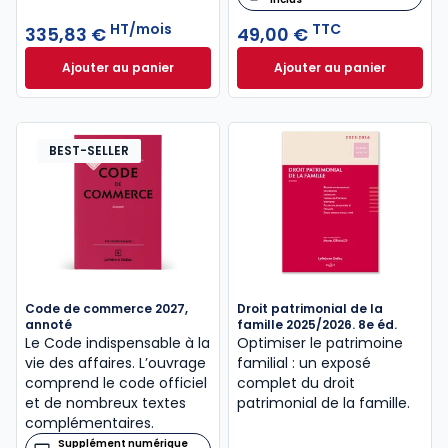
HT/mois
TTC
335,83 €
49,00 €
Ajouter au panier
Ajouter au panier
Inneo Notaire à 335,83 €
HT/mois
Code civil 2027, a
BEST-SELLER
Code de commerce 2027,
Droit patrimonial de la
annoté
famille 2025/2026. 8e éd.
Le Code indispensable à la
Optimiser le patrimoine
vie des affaires. L’ouvrage
familial : un exposé
comprend le code officiel
complet du droit
et de nombreux textes
patrimonial de la famille.
complémentaires.
Supplément numérique