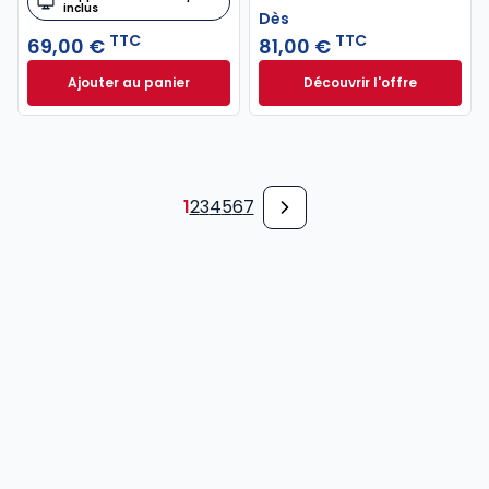
inclus
Dès
TTC
TTC
69,00 €
81,00 €
Ajouter au panier
Découvrir l'offre
Code de commerce 2027, annoté à 69,00 € TTC
Droit patrimonial d
Dès
81,00 €
TTC
1
2
3
4
5
6
7