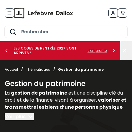
Allez au contenu
LES CODES DE RENTRÉE 2027 SONT
J'en profite
ARRIVÉS !
her le sous-menu Vos métiers
Accueil
/
Thématiques
/
Gestion du patrimoine
her le sous-menu Vos besoins
Gestion du patrimoine
La
gestion de patrimoine
est une discipline clé du
droit et de la finance, visant à organiser,
valoriser et
transmettre les biens d’une personne physique
ou morale
. Elle englobe des
dimensions civiles,
Voir plus
fiscales, financières et immobilières,
nécessitant
une approche transversale. Dans un contexte