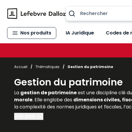
Allez au contenu
Nos produits
IA Juridique
Codes de 
Accueil
/
Thématiques
/
Gestion du patrimoine
Gestion du patrimoine
La
gestion de patrimoine
est une discipline clé du
morale
. Elle englobe des
dimensions civiles, fisc
la complexité des normes juridiques et fiscales, l’
stratégie patrimoniale. Pour les étudiants en droit 
Voir plus
responsables d’actifs immobiliers), comprendre l
Lefebvre Dalloz apportent une expertise précieuse, e