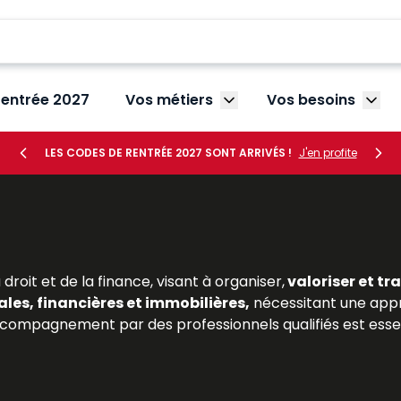
rentrée 2027
Vos métiers
Vos besoins
Afficher le sous-menu V
Affic
LES CODES DE RENTRÉE 2027 SONT ARRIVÉS !
J'en profite
 droit et de la finance, visant à organiser,
valoriser et tr
ales, financières et immobilières,
nécessitant une app
accompagnement par des professionnels qualifiés est essent
privé, en fiscalité ou en gestion, comme pour les praticien
es mécanismes de la
gestion patrimoniale
est un atout 
n combinant analyse juridique, éclairages fiscaux et retou