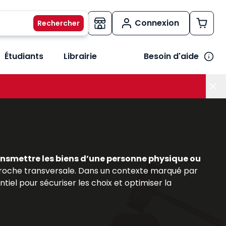
Connexion
Étudiants
Librairie
Besoin d'aide
os métiers
her le sous-menu Vos besoins
ansmettre les biens d’une personne physique ou
roche transversale. Dans un contexte marqué par
iel pour sécuriser les choix et optimiser la
s (conseillers patrimoniaux, avocats, notaires,
majeur. Les ouvrages et bases documentaires
rs pratiques, afin de maîtriser les enjeux liés à la