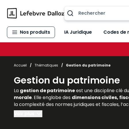
Allez au contenu
Nos produits
IA Juridique
Codes de 
Accueil
/
Thématiques
/
Gestion du patrimoine
Gestion du patrimoine
La
gestion de patrimoine
est une discipline clé du
morale
. Elle englobe des
dimensions civiles, fisc
la complexité des normes juridiques et fiscales, l’
stratégie patrimoniale. Pour les étudiants en droit 
Voir plus
responsables d’actifs immobiliers), comprendre l
Lefebvre Dalloz apportent une expertise précieuse, e