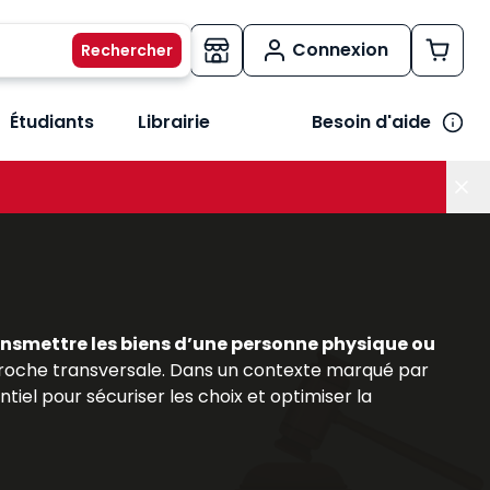
Connexion
Étudiants
Librairie
Besoin d'aide
os métiers
her le sous-menu Vos besoins
ansmettre les biens d’une personne physique ou
roche transversale. Dans un contexte marqué par
iel pour sécuriser les choix et optimiser la
s (conseillers patrimoniaux, avocats, notaires,
majeur. Les ouvrages et bases documentaires
rs pratiques, afin de maîtriser les enjeux liés à la