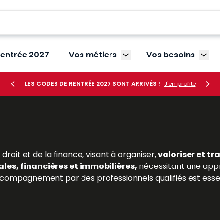
rentrée 2027
Vos métiers
Vos besoins
Afficher le sous-menu V
Affic
LES CODES DE RENTRÉE 2027 SONT ARRIVÉS !
J'en profite
 droit et de la finance, visant à organiser,
valoriser et tr
ales, financières et immobilières,
nécessitant une app
accompagnement par des professionnels qualifiés est essent
privé, en fiscalité ou en gestion, comme pour les praticien
es mécanismes de la
gestion patrimoniale
est un atout 
n combinant analyse juridique, éclairages fiscaux et retou