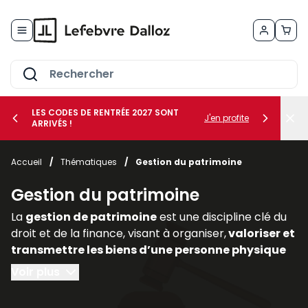
Allez au contenu
LES CODES DE RENTRÉE 2027 SONT
J'en profite
ARRIVÉS !
her le sous-menu Vos métiers
Accueil
/
Thématiques
/
Gestion du patrimoine
her le sous-menu Vos besoins
Gestion du patrimoine
La
gestion de patrimoine
est une discipline clé du
droit et de la finance, visant à organiser,
valoriser et
transmettre les biens d’une personne physique
ou morale
. Elle englobe des
dimensions civiles,
Voir plus
fiscales, financières et immobilières,
nécessitant
une approche transversale. Dans un contexte