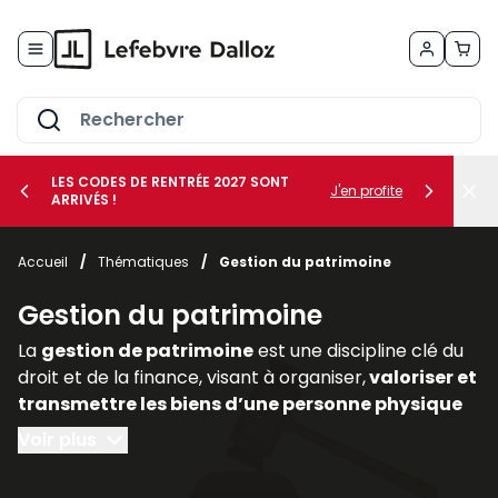
Allez au contenu
LES CODES DE RENTRÉE 2027 SONT
J'en profite
ARRIVÉS !
her le sous-menu Vos métiers
Accueil
/
Thématiques
/
Gestion du patrimoine
her le sous-menu Vos besoins
Gestion du patrimoine
La
gestion de patrimoine
est une discipline clé du
droit et de la finance, visant à organiser,
valoriser et
transmettre les biens d’une personne physique
ou morale
. Elle englobe des
dimensions civiles,
Voir plus
fiscales, financières et immobilières,
nécessitant
une approche transversale. Dans un contexte