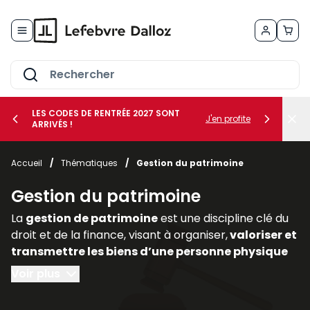
Allez au contenu
LES CODES DE RENTRÉE 2027 SONT
J'en profite
ARRIVÉS !
her le sous-menu Vos métiers
Accueil
/
Thématiques
/
Gestion du patrimoine
her le sous-menu Vos besoins
Gestion du patrimoine
La
gestion de patrimoine
est une discipline clé du
droit et de la finance, visant à organiser,
valoriser et
transmettre les biens d’une personne physique
ou morale
. Elle englobe des
dimensions civiles,
Voir plus
fiscales, financières et immobilières,
nécessitant
une approche transversale. Dans un contexte